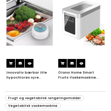
Innovativ bærbar lille
Olansi Home Smart
hypochlorøs syre
Fruits Vaskemaskine
sterilisator mad
Kødsterilisator Mad
vaskemaskine frugt
Rengøringsmaskine
vegetabilsk
Bærbar
rengøringsmiddel til
Husholdningsfrugt og
Frugt og vegetabilsk rengøringsmiddel
hjemmet
Vegetabilsk Rengøring
Vegetabilsk vaskemaskine