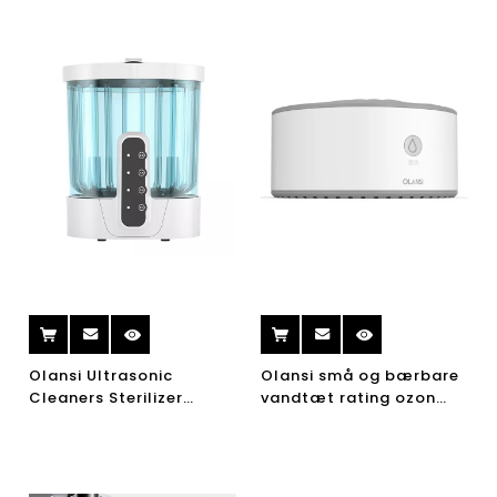
Olansi Ultrasonic
Olansi små og bærbare
Cleaners Sterilizer
vandtæt rating ozon
Desinfektion Maskin
frugt og grøntsag frugt
Vegetabilsk og Frugt
vaskemaskine ozon
Vaskemaskine