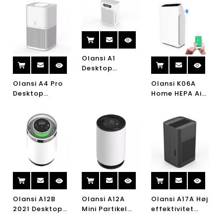
Olansi A1
Desktop
luftrenser Kina
Olansi A4 Pro
Olansi K06A
Engros
Desktop
Home HEPA Air
luftrenser med
Bærbar Mini
Purifier med
luftfugter og
Luftrenser til
UV-lampe
kontorluftrenser
Amazon Bedste
Portable
med
Sælger Med UV
Ionizer Air
højeffektivt
-Lys Og H13
Purifier WiFi
H14 Hepa -
Hepa Filter
filter
110V Og 220V
Luftrenser Kina
Fabrik USA UL -
certificeret
Olansi A12B
Olansi A12A
Olansi A17A Høj
2021 Desktop
Mini Partikel
effektivitet
UVC Air Purifier
H13 Anti Virus
Vaskbar Ikke-