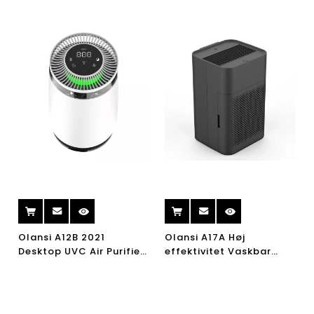
Olansi A12B 2021
Olansi A17A Høj
Desktop UVC Air Purifier
effektivitet Vaskbar
HEPA Filter rensning CE
Ikke-forbrugsstof
Air Purifier Clean Air
Luftrenser til Home
Quality PM2.5
Bedroom Office Desktop