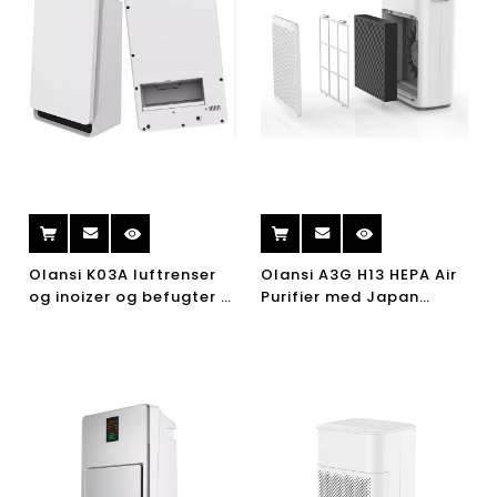
Olansi K03A luftrenser
Olansi A3G H13 HEPA Air
og inoizer og befugter 3
Purifier med Japan
i 1, 7 trin rensning HEPA
Sensor PM2.5 Display til
filter
røgrum