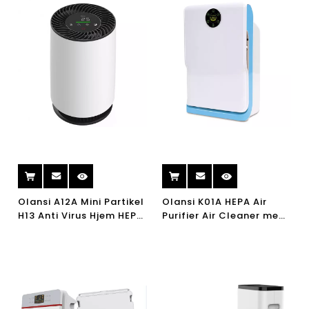
Olansi A12A Mini Partikel
Olansi K01A HEPA Air
H13 Anti Virus Hjem HEPA
Purifier Air Cleaner med
Air Purifier UVC Air
rolige omgivelser, Lille
Purifier Desktop Air
værelse Luftrenser til
Purifier
allergier