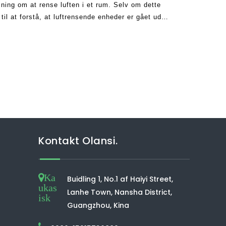
ning om at rense luften i et rum. Selv om dette
til at forstå, at luftrensende enheder er gået ud
 over th
Kontakt Olansi.
Ka
Buidling 1, No.1 af Haiyi Street,
ukas
Lanhe Town, Nansha District,
isk
Guangzhou, Kina