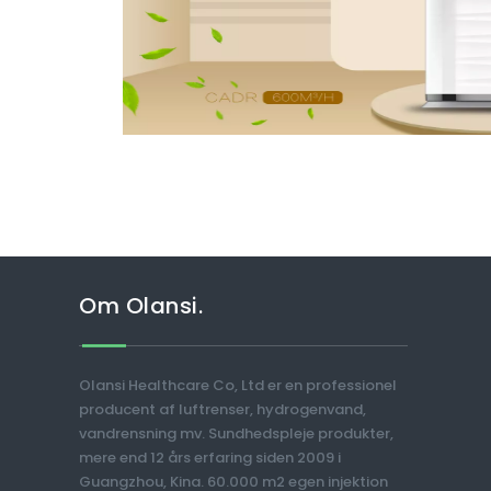
Om Olansi.
Olansi Healthcare Co, Ltd er en professionel
producent af luftrenser, hydrogenvand,
vandrensning mv. Sundhedspleje produkter,
mere end 12 års erfaring siden 2009 i
Guangzhou, Kina. 60.000 m2 egen injektion