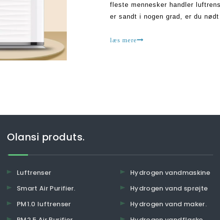
fleste mennesker handler luftrens
er sandt i nogen grad, er du nødt 
over sådanne primære funktioner
læs mere
Olansi produts.
Luftrenser
Hydrogen vandmaskine
Smart Air Purifier.
Hydrogen vand sprøjte
PM1.0 luftrenser
Hydrogen vand maker.
PM2.5 Air Purifier.
Hydrogen vandflaske