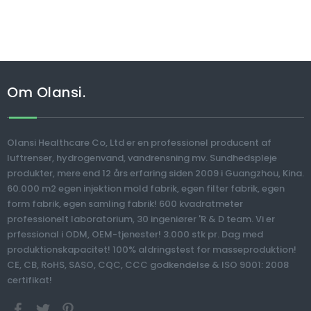
Om Olansi.
Olansi Healthcare Co, Ltd er en professionel producent af
luftrenser, hydrogenvand, vandrensning mv. Sundhedspleje
produkter, mere end 12 års erfaring siden 2009 i Guangzhou, Kina.
60.000 m2 egen injektion mold fabrik, egen filter fabrik, egen
form fabrik, egen samling fabrik! 600 kvadratmeter
professionelt laboratorium, 30 ingeniører 'R & D team. Vi er
prfessional i ODM, OEM-tjenester! 3.000 stk pr. Dag med
produktionskapacitet! 100% aldringstest for masseproduktion!
CE, CB, RoHS, SASO, CQC, CCC godkendelse & ISO 9001: 2008
certifikat!