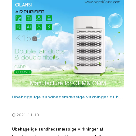
Ubehagelige sundhedsmæssige virkninger af husstøvmider og hvordan Olansi gruppe luftrenser maskine til hjemmet KAN HJÆLPE
2021-11-10
Ubehagelige sundhedsmæssige virkninger af