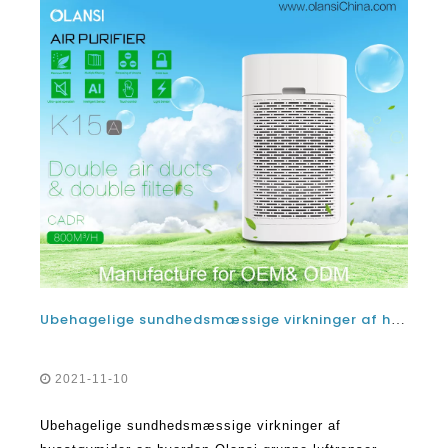
Ubehagelige sundhedsmæssige virkninger af husstøvmider og hvordan Olansi gruppe luftrenser maskine til hjemmet KAN HJÆLPE
2021-11-10
Ubehagelige sundhedsmæssige virkninger af