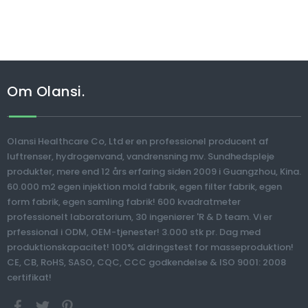
Om Olansi.
Olansi Healthcare Co, Ltd er en professionel producent af
luftrenser, hydrogenvand, vandrensning mv. Sundhedspleje
produkter, mere end 12 års erfaring siden 2009 i Guangzhou, Kina.
60.000 m2 egen injektion mold fabrik, egen filter fabrik, egen
form fabrik, egen samling fabrik! 600 kvadratmeter
professionelt laboratorium, 30 ingeniører 'R & D team. Vi er
prfessional i ODM, OEM-tjenester! 3.000 stk pr. Dag med
produktionskapacitet! 100% aldringstest for masseproduktion!
CE, CB, RoHS, SASO, CQC, CCC godkendelse & ISO 9001: 2008
certifikat!