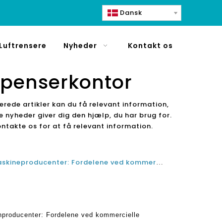
Dansk
Luftrensere
Nyheder
Kontakt os
penserkontor
erede artikler kan du få relevant information,
se nyheder giver dig den hjælp, du har brug for.
ontakte os for at få relevant information.
Bordplade Sparkende vandmaskineproducenter: Fordelene ved kommercielle mousserende vanddispensere til hjemme- og kontor
producenter: Fordelene ved kommercielle