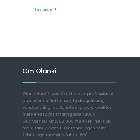
det være vanskeligt at vælge den rigtige mulighed
læs mere
Om Olansi.
Olansi Healthcare Co, Ltd er en professionel
producent af luftrenser, hydrogenvand,
vandrensning mv. Sundhedspleje produkter,
mere end 12 års erfaring siden 2009 i
Guangzhou, Kina. 60.000 m2 egen injektion
mold fabrik, egen filter fabrik, egen form
fabrik, egen samling fabrik! 600