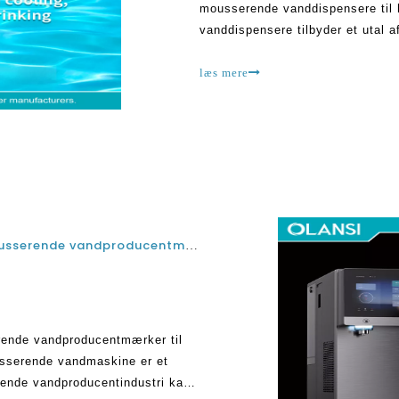
mousserende vanddispensere til 
vanddispensere tilbyder et utal a
tilbyder overlegen hydrering med
fremmer helbredet
læs mere
Ting at se ud, når man vælger de bedste mousserende vandproducentmærker til brug af hjemme- og kontor
rende vandproducentmærker til
sserende vandmaskine er et
rende vandproducentindustri kan