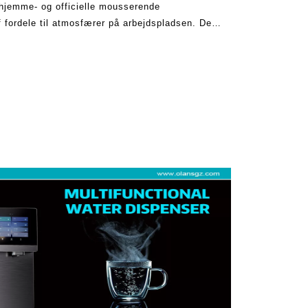
hjemme- og officielle mousserende
f fordele til atmosfærer på arbejdspladsen. De
 entusiasmen ved kulsyreholdigt vand, der