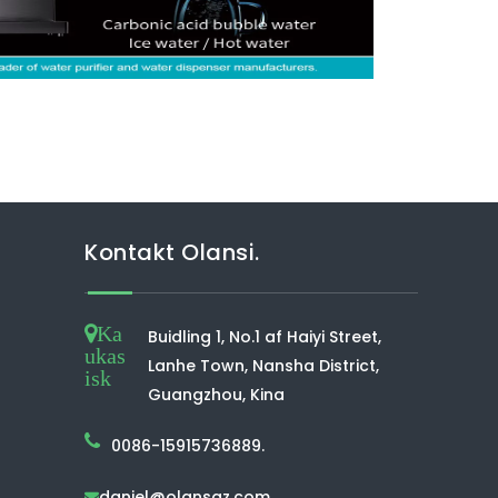
Kontakt Olansi.
Ka
Buidling 1, No.1 af Haiyi Street,
ukas
Lanhe Town, Nansha District,
isk
Guangzhou, Kina
0086-15915736889.
daniel@olansgz.com
