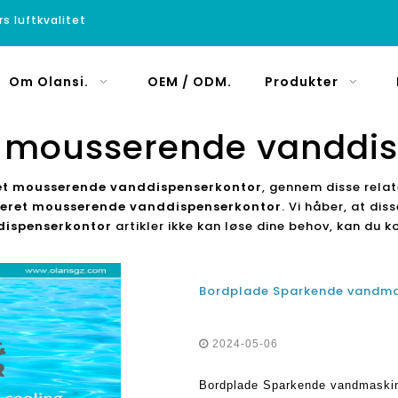
rs luftkvalitet
Om Olansi.
OEM / ODM.
Produkter
t mousserende vanddis
et mousserende vanddispenserkontor
, gennem disse relat
eret mousserende vanddispenserkontor
. Vi håber, at dis
dispenserkontor
artikler ikke kan løse dine behov, kan du k
2024-05-06
Bordplade Sparkende vandmaskin