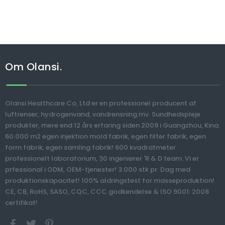
Om Olansi.
Olansi Healthcare Co, Ltd er en professionel producent af
luftrenser, hydrogenvand, vandrensning mv. Sundhedspleje
produkter, mere end 12 års erfaring siden 2009 i Guangzhou, Kina.
60.000 m2 egen injektion mold fabrik, egen filter fabrik, egen
form fabrik, egen samling fabrik! 600 kvadratmeter
professionelt laboratorium, 30 ingeniører 'R & D team. Vi er
prfessional i ODM, OEM-tjenester! 3.000 stk pr. Dag med
produktionskapacitet! 100% aldringstest for masseproduktion!
CE, CB, RoHS, SASO, CQC, CCC godkendelse & ISO 9001: 2008
certifikat!