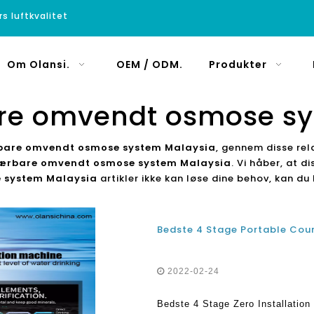
rs luftkvalitet
Om Olansi.
OEM / ODM.
Produkter
re omvendt osmose sy
bare omvendt osmose system Malaysia
, gennem disse rel
ærbare omvendt osmose system Malaysia
. Vi håber, at d
 system Malaysia
artikler ikke kan løse dine behov, kan du
2022-02-24
Bedste 4 Stage Zero Installati