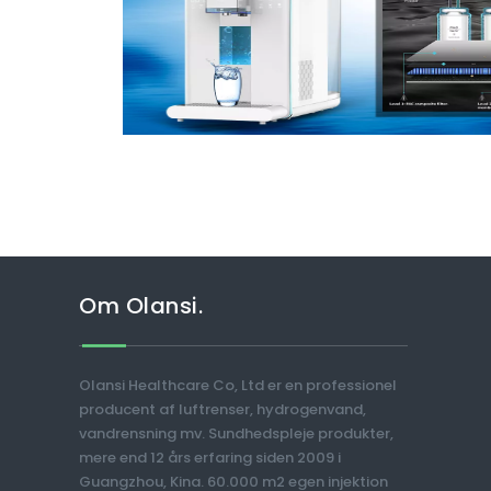
Om Olansi.
Olansi Healthcare Co, Ltd er en professionel
producent af luftrenser, hydrogenvand,
vandrensning mv. Sundhedspleje produkter,
mere end 12 års erfaring siden 2009 i
Guangzhou, Kina. 60.000 m2 egen injektion