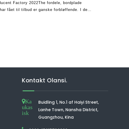
ducent Factory 2022The fordele, bordplade
 fået til tilbud er ganske forbløffende. I de
belse været modtager masser af anmeldelser fra
Kontakt Olansi.
Ka
Buidling 1, No.1 af Haiyi Street,
ukas
Lanhe Town, Nansha District,
isk
Guangzhou, Kina