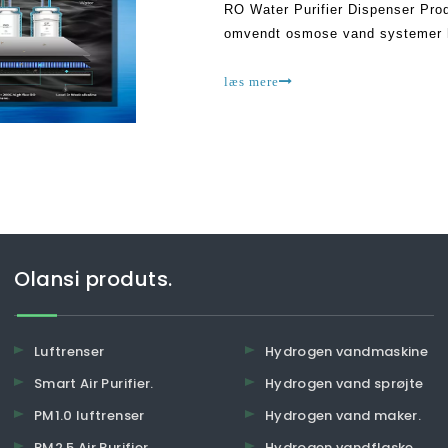
RO Water Purifier Dispenser Pro
omvendt osmose vand systemer har
seneste fem år, har denne nyska
os
læs mere
Olansi produts.
Luftrenser
Hydrogen vandmaskine
Smart Air Purifier.
Hydrogen vand sprøjte
PM1.0 luftrenser
Hydrogen vand maker.
PM2.5 Air Purifier.
Hydrogen vandflaske