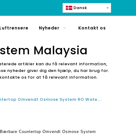
Dansk
Luftrensere
Nyheder
Kontakt os
stem Malaysia
aterede artikler kan du få relevant information,
isse nyheder giver dig den hjælp, du har brug for.
 kontakte os for at få relevant information.
Bedste 4 Stage Portable Countertop Omvendt Osmose System RO Water Purifier Dispenser Producent Factory 2022
on Bærbare Countertop Omvendt Osmose System