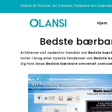
Olansi Air Purifier, Air Cleaner, Forbedre din indendø
Hjem
Bedste bærba
Artiklerne vist nedenfor handler om
Bedste bær
noter i brug eller nyeste tendenser om
Bedste b
Og hvis disse
Bedste bærbare omvendt osmose