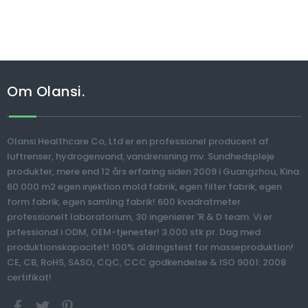
Om Olansi.
Olansi Healthcare Co, Ltd er en professionel producent af
luftrenser, hydrogenvand, vandrensning mv. Sundhedspleje
produkter, mere end 12 års erfaring siden 2009 i Guangzhou, Kina.
60.000 m2 egen injektion mold fabrik, egen filter fabrik, egen
form fabrik, egen samling fabrik! 600 kvadratmeter
professionelt laboratorium, 30 ingeniører 'R & D team. Vi er
prfessional i ODM, OEM-tjenester! 3.000 stk pr. Dag med
produktionskapacitet! 100% aldringstest for masseproduktion!
CE, CB, RoHS, SASO, CQC, CCC godkendelse & ISO 9001: 2008
certifikat!