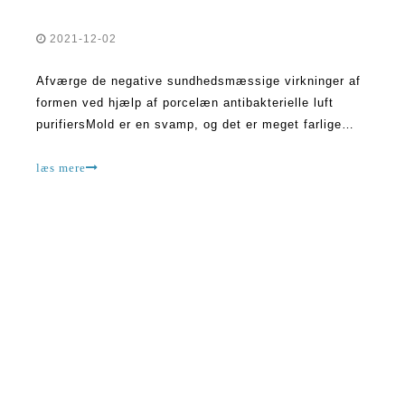
2021-12-02
Afværge de negative sundhedsmæssige virkninger af
formen ved hjælp af porcelæn antibakterielle luft
purifiersMold er en svamp, og det er meget farlige
inde hjem. Sporer er frigivet, og de kan påvirke
menneskers sundhed ganske negativt. Der er ikke-
læs mere
toksisk form, der også kan føre til allergiske
reaktioner og kan forårsage asthm