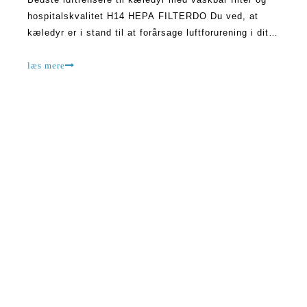
hospitalskvalitet H14 HEPA FILTERDO Du ved, at
kæledyr er i stand til at forårsage luftforurening i dit
hjem? Dette sker, når de går ud. På deres
tilbagevenden kan de bringe allergener og snavs i
læs mere
hjemmet, som kan vise sig at være meget farligt.
Dette er PR.