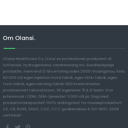
Om Olansi.
Olansi Healthcare Co, Ltd er en professionel producent af
luftrenser, hydrogenvand, vandrensning mv. Sundhedspleje
produkter, mere end 12 års erfaring siden 2009 i Guangzhou, Kina.
60.000 m2 egen injektion mold fabrik, egen filter fabrik, egen
form fabrik, egen samling fabrik! 600 kvadratmeter
professionelt laboratorium, 30 ingeniører 'R & D team. Vi er
prfessional i ODM, OEM-tjenester! 3.000 stk pr. Dag med
produktionskapacitet! 100% aldringstest for masseproduktion!
CE, CB, RoHS, SASO, CQC, CCC godkendelse & ISO 9001: 2008
certifikat!