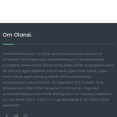
Om Olansi.
Olansi Healthcare Co, Ltd er en professionel producent af
luftrenser, hydrogenvand, vandrensning mv. Sundhedspleje
produkter, mere end 12 års erfaring siden 2009 i Guangzhou, Kina.
60.000 m2 egen injektion mold fabrik, egen filter fabrik, egen
form fabrik, egen samling fabrik! 600 kvadratmeter
professionelt laboratorium, 30 ingeniører 'R & D team. Vi er
prfessional i ODM, OEM-tjenester! 3.000 stk pr. Dag med
produktionskapacitet! 100% aldringstest for masseproduktion!
CE, CB, RoHS, SASO, CQC, CCC godkendelse & ISO 9001: 2008
certifikat!