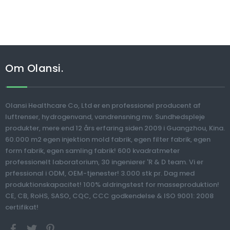
Om Olansi.
Olansi Healthcare Co, Ltd er en professionel producent af
luftrenser, hydrogenvand, vandrensning mv. Sundhedspleje
produkter, mere end 12 års erfaring siden 2009 i Guangzhou, Kina.
60.000 m2 egen injektion mold fabrik, egen filter fabrik, egen
form fabrik, egen samling fabrik! 600 kvadratmeter
professionelt laboratorium, 30 ingeniører 'R & D team. Vi er
prfessional i ODM, OEM-tjenester! 3.000 stk pr. Dag med
produktionskapacitet! 100% aldringstest for masseproduktion!
CE, CB, RoHS, SASO, CQC, CCC godkendelse & ISO 9001: 2008
certifikat!