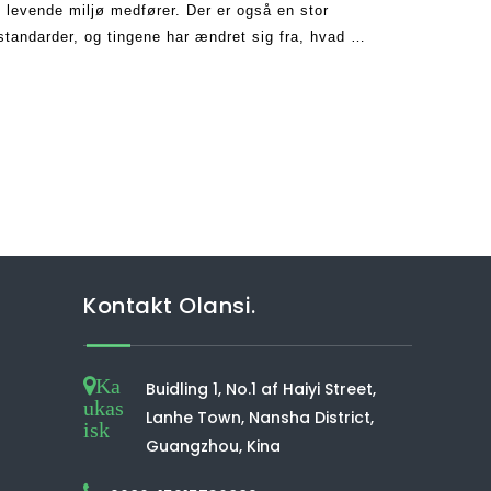
evende miljø medfører. Der er også en stor
standarder, og tingene har ændret sig fra, hvad de
r set incr
Kontakt Olansi.
Ka
Buidling 1, No.1 af Haiyi Street,
ukas
Lanhe Town, Nansha District,
isk
Guangzhou, Kina