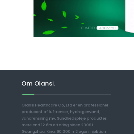
Om Olansi.
Olansi Healthcare Co, Ltd er en professionel
producent af luftrenser, hydrogenvand,
vandrensning mv. Sundhedspleje produkter,
mere end 12 års erfaring siden 2009 i
Guangzhou, Kina. 60.000 m2 egen injektion