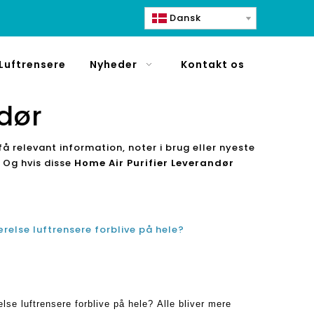
Dansk
Luftrensere
Nyheder
Kontakt os
dør
få relevant information, noter i brug eller nyeste
. Og hvis disse
Home Air Purifier Leverandør
ærelse luftrensere forblive på hele?
se luftrensere forblive på hele? Alle bliver mere