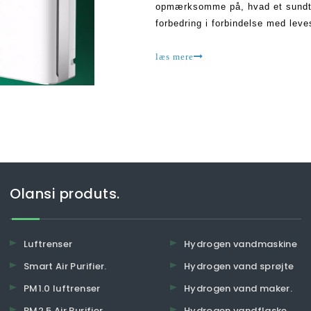
opmærksomme på, hvad et sundt l
forbedring i forbindelse med leve
plejede at være som før. Dette ha
læs mere
Olansi produts.
Luftrenser
Hydrogen vandmaskine
Smart Air Purifier.
Hydrogen vand sprøjte
PM1.0 luftrenser
Hydrogen vand maker.
PM2.5 Air Purifier.
Hydrogen vandflaske