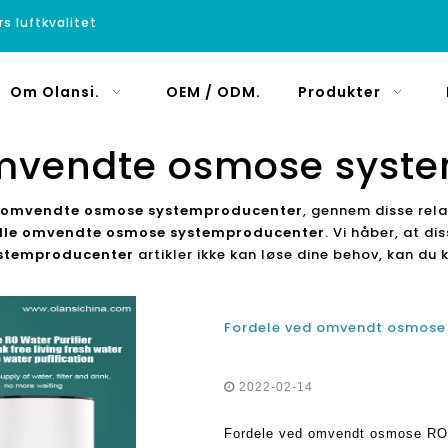
rs luftkvalitet
Om Olansi.
OEM / ODM.
Produkter
 omvendte osmose syst
le omvendte osmose systemproducenter
, gennem disse rela
elle omvendte osmose systemproducenter
. Vi håber, at d
ystemproducenter
artikler ikke kan løse dine behov, kan du 
2022-02-14
Fordele ved omvendt osmose RO 