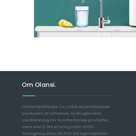
Om Olansi.
Olansi Healthcare Co, Ltd er en professionel
producent af luftrenser, hydrogenvand,
vandrensning mv. Sundhedspleje produkter,
mere end 12 års erfaring siden 2009 i
Guangzhou, Kina. 60.000 m2 egen injektion