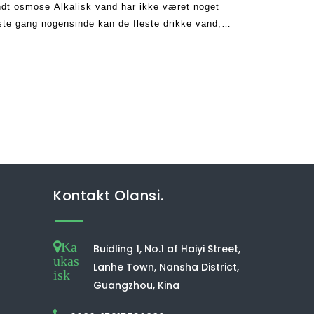
ndt osmose Alkalisk vand har ikke været noget
ste gang nogensinde kan de fleste drikke vand,
v og gøre det muligt for dem at leve sunde.
Kontakt Olansi.
Ka
Buidling 1, No.1 af Haiyi Street,
ukas
Lanhe Town, Nansha District,
isk
Guangzhou, Kina