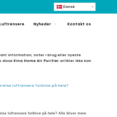
Dansk
Luftrensere
Nyheder
Kontakt os
vant information, noter i brug eller nyeste
is disse
Kina Home Air Purifier
artikler ikke kan
ærelse luftrensere forblive på hele?
se luftrensere forblive på hele? Alle bliver mere