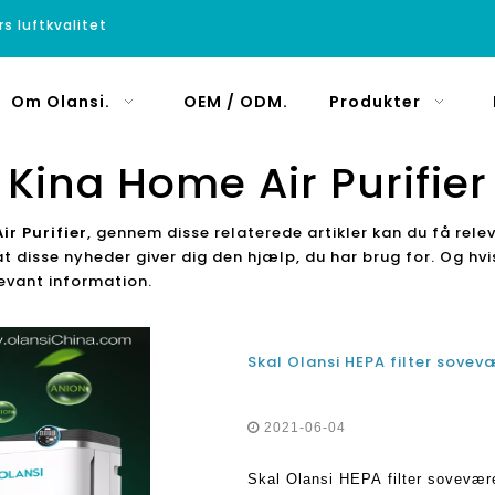
rs luftkvalitet
Om Olansi.
OEM / ODM.
Produkter
Kina Home Air Purifier
r Purifier
, gennem disse relaterede artikler kan du få rele
 at disse nyheder giver dig den hjælp, du har brug for. Og hv
levant information.
Skal Olansi HEPA filter sovev
2021-06-04
Skal Olansi HEPA filter soveværel