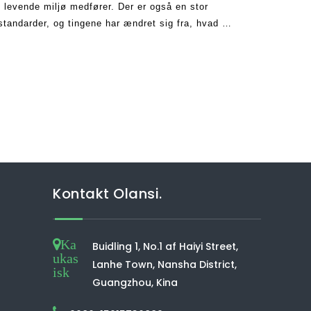
evende miljø medfører. Der er også en stor
standarder, og tingene har ændret sig fra, hvad de
r set incr
Kontakt Olansi.
Ka
Buidling 1, No.1 af Haiyi Street,
ukas
Lanhe Town, Nansha District,
isk
Guangzhou, Kina