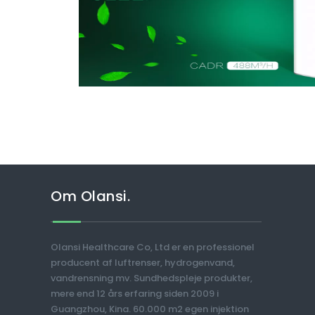
Om Olansi.
Olansi Healthcare Co, Ltd er en professionel
producent af luftrenser, hydrogenvand,
vandrensning mv. Sundhedspleje produkter,
mere end 12 års erfaring siden 2009 i
Guangzhou, Kina. 60.000 m2 egen injektion