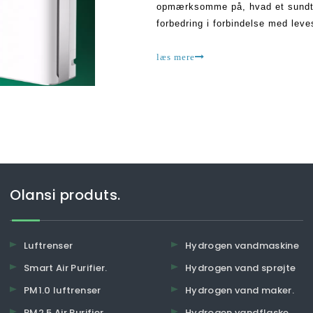
opmærksomme på, hvad et sundt l
forbedring i forbindelse med leve
plejede at være som før. Dette ha
læs mere
Olansi produts.
Luftrenser
Hydrogen vandmaskine
Smart Air Purifier.
Hydrogen vand sprøjte
PM1.0 luftrenser
Hydrogen vand maker.
PM2.5 Air Purifier.
Hydrogen vandflaske