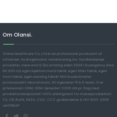
Om Olansi.
Olansi Healthcare Co, Ltd er en professionel producent af
luftrenser, hydrogenvand, vandrensning mv. Sundhedspleje
produkter, mere end 12 års erfaring siden 2009 i Guangzhou, Kina.
60.000 m2 egen injektion mold fabrik, egen filter fabrik, egen
form fabrik, egen samling fabrik! 600 kvadratmeter
professionelt laboratorium, 30 ingeniører 'R & D team. Vi er
prfessional i ODM, OEM-tjenester! 3.000 stk pr. Dag med
produktionskapacitet! 100% aldringstest for masseproduktion!
CE, CB, RoHS, SASO, CQC, CCC godkendelse & ISO 9001: 2008
certifikat!