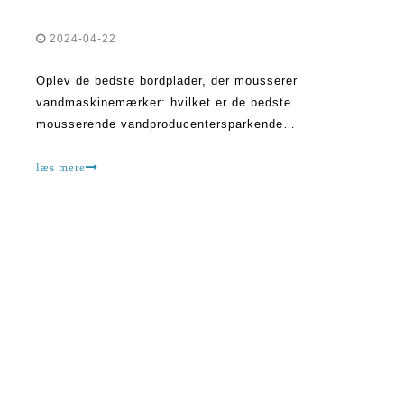
2024-04-22
Oplev de bedste bordplader, der mousserer
vandmaskinemærker: hvilket er de bedste
mousserende vandproducentersparkende
vandfabrikanter bliver stadig mere populære, når folk
ser efter sundere alternativer til sodavand og andre
læs mere
sukkerholdige drikkevarer. Disse enheder giver dig
mulighed for at lave dit eget mousserende vand
derhjemme, wh