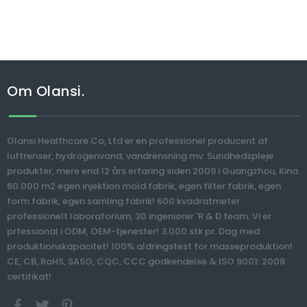
Om Olansi.
Olansi Healthcare Co, Ltd er en professionel producent af
luftrenser, hydrogenvand, vandrensning mv. Sundhedspleje
produkter, mere end 12 års erfaring siden 2009 i Guangzhou, Kina.
60.000 m2 egen injektion mold fabrik, egen filter fabrik, egen
form fabrik, egen samling fabrik! 600 kvadratmeter
professionelt laboratorium, 30 ingeniører 'R & D team. Vi er
prfessional i ODM, OEM-tjenester! 3.000 stk pr. Dag med
produktionskapacitet! 100% aldringstest for masseproduktion!
CE, CB, RoHS, SASO, CQC, CCC godkendelse & ISO 9001: 2008
certifikat!