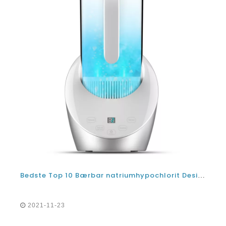
Bedste Top 10 Bærbar natriumhypochlorit Desinfektionsmiddel Vand Generator Machine og elektrolyse Water Spray Leverandør
2021-11-23