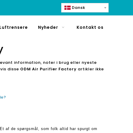
Dansk
Luftrensere
Nyheder
Kontakt os
y
levant information, noter i brug eller nyeste
hvis disse
ODM Air Purifier Factory
artikler ikke
de?
 Et af de spørgsmål, som folk altid har spurgt om