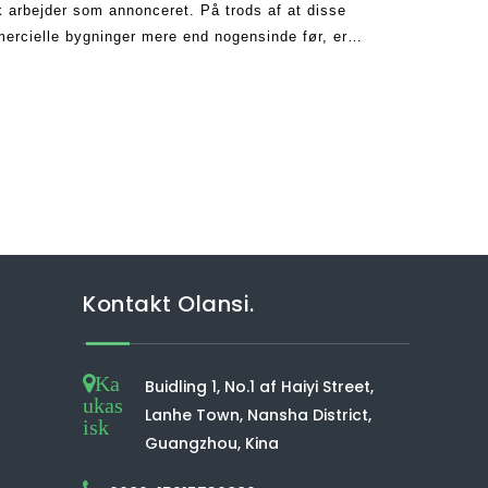
sk arbejder som annonceret. På trods af at disse
mercielle bygninger mere end nogensinde før, er
ikke tror på
Kontakt Olansi.
Ka
Buidling 1, No.1 af Haiyi Street,
ukas
Lanhe Town, Nansha District,
isk
Guangzhou, Kina