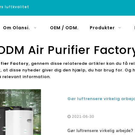
rs luftkvalitet
Om Olansi.
OEM / ODM.
Produkter
ODM Air Purifier Factor
fier Factory
, gennem disse relaterede artikler kan du få re
r, at disse nyheder giver dig den hjælp, du har brug for. Og 
å relevant information.
Gør luftrensere virkelig arbej
2021-06-30
Gør luftrensere virkelig arbejde?