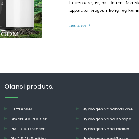
luftrensere, er, om de rent fakti
apparater bruges i bolig- og kom
der stadig mange mennesker, der 
læs mere
Olansi produts.
Luftrenser
Hydrogen vandmaskine
Smart Air Purifier.
Hydrogen vand sprøjte
PM1.0 luftrenser
Hydrogen vand maker.
PM2.5 Air Purifier.
Hydrogen vandflaske