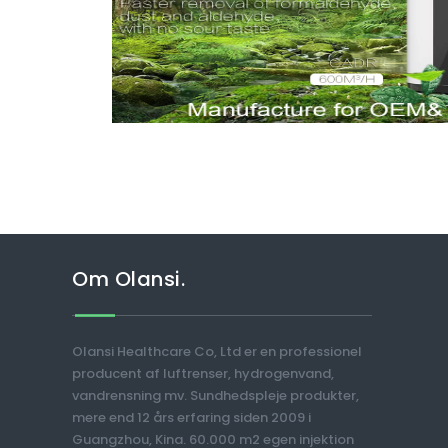
Om Olansi.
Olansi Healthcare Co, Ltd er en professionel
producent af luftrenser, hydrogenvand,
vandrensning mv. Sundhedspleje produkter,
mere end 12 års erfaring siden 2009 i
Guangzhou, Kina. 60.000 m2 egen injektion