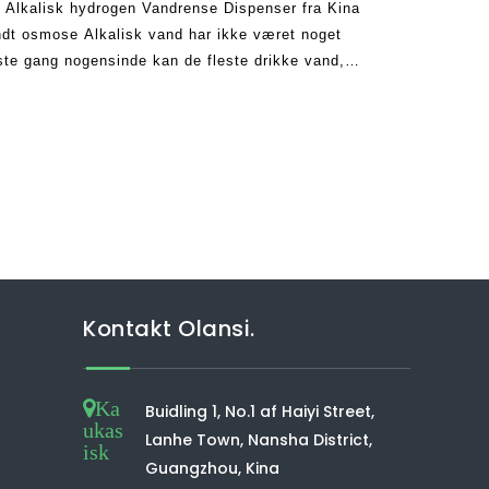
Alkalisk hydrogen Vandrense Dispenser fra Kina
ndt osmose Alkalisk vand har ikke været noget
ste gang nogensinde kan de fleste drikke vand,
v og gøre det muligt for dem at leve sunde.
Kontakt Olansi.
Ka
Buidling 1, No.1 af Haiyi Street,
ukas
Lanhe Town, Nansha District,
isk
Guangzhou, Kina