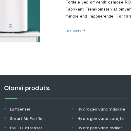
Fordele ved omvendt osmose RO 
Fabrikant Fremkomsten af ​​omve
mindre end imponerende. For før
der vil tilføre værdi for deres li
læs mere
Olansi produts.
Luftrenser
Hydrogen vandmaskine
Smart Air Purifier.
Hydrogen vand sprøjte
PM1.0 luftrenser
Hydrogen vand maker.