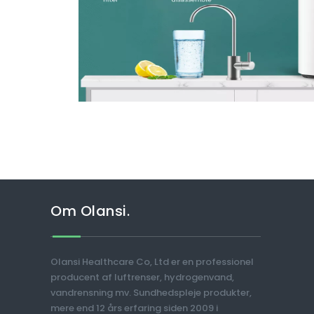
Om Olansi.
Olansi Healthcare Co, Ltd er en professionel
producent af luftrenser, hydrogenvand,
vandrensning mv. Sundhedspleje produkter,
mere end 12 års erfaring siden 2009 i