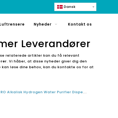
Dansk
Luftrensere
Nyheder
Kontakt os
mer Leverandører
se relaterede artikler kan du få relevant
rer
. Vi håber, at disse nyheder giver dig den
e kan løse dine behov, kan du kontakte os for at
Fordele ved omvendt osmose RO Alkalisk Hydrogen Water Purifier Dispenser fra Kina Producent