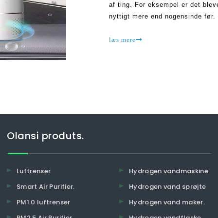
af ting. For eksempel er det blev
nyttigt mere end nogensinde før. 
er installeret i ethvert kommerci
læs mere
Olansi produts.
Luftrenser
Hydrogen vandmaskine
Smart Air Purifier.
Hydrogen vand sprøjte
PM1.0 luftrenser
Hydrogen vand maker.
PM2.5 Air Purifier.
Hydrogen vandflaske