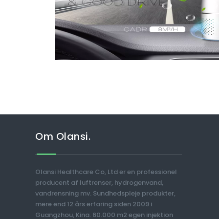
Om Olansi.
Olansi Healthcare Co, Ltd er en professionel
producent af luftrenser, hydrogenvand,
vandrensning mv. Sundhedspleje produkter,
mere end 12 års erfaring siden 2009 i
Guangzhou, Kina. 60.000 m2 egen injektion