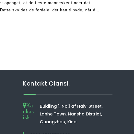
et opdaget, at de fleste mennesker finder det
Dette skyldes de fordele, det kan tilbyde, når det
elt eller boligområde. Som et spørgsmål om f
Kontakt Olansi.
Ka
Buidling 1, No.1 af Haiyi Street,
ukas
Lanhe Town, Nansha District,
isk
Guangzhou, Kina