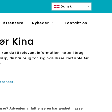
Dansk
Luftrensere
Nyheder
Kontakt os
ør Kina
r kan du få relevant information, noter i brug
jælp, du har brug for. Og hvis disse
Portable Air
n.
ftrenser?
enser? Adventen af ​​luftrenseren har ændret masser