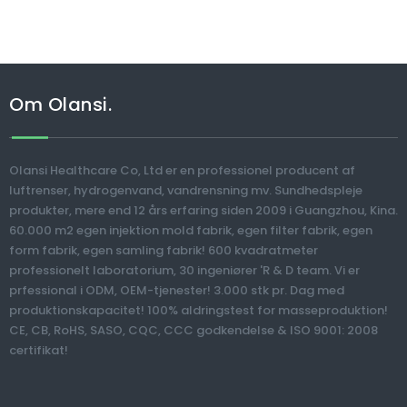
Om Olansi.
Olansi Healthcare Co, Ltd er en professionel producent af
luftrenser, hydrogenvand, vandrensning mv. Sundhedspleje
produkter, mere end 12 års erfaring siden 2009 i Guangzhou, Kina.
60.000 m2 egen injektion mold fabrik, egen filter fabrik, egen
form fabrik, egen samling fabrik! 600 kvadratmeter
professionelt laboratorium, 30 ingeniører 'R & D team. Vi er
prfessional i ODM, OEM-tjenester! 3.000 stk pr. Dag med
produktionskapacitet! 100% aldringstest for masseproduktion!
CE, CB, RoHS, SASO, CQC, CCC godkendelse & ISO 9001: 2008
certifikat!