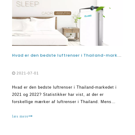
Hvad er den bedste luftrenser i Thailand-markedet i 2021 og 2022?
2021-07-01
Hvad er den bedste luftrenser i Thailand-markedet i
2021 og 2022? Statistikker har vist, at der er
forskellige mærker af luftrenser i Thailand. Mens
nogle forventes at lave masser af overskrifter i 2021,
er mange af dem ikke værd at dine penge og tid.
læs mere
Dette skyldes, at de ikke er gode nok til at