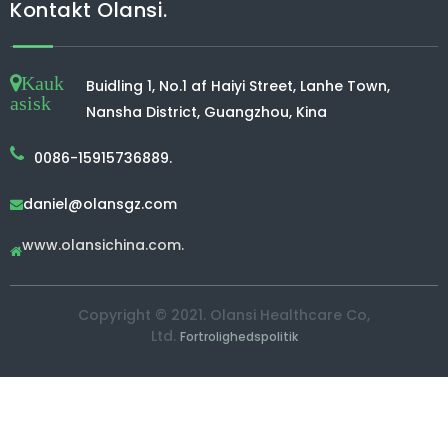
Kontakt Olansi.
Kauk
Buidling 1, No.1 af Haiyi Street, Lanhe Town,
asisk
Nansha District, Guangzhou, Kina
0086-15915736889.
daniel@olansgz.com

www.olansichina.com.

Copyright © 2021. Olansi Healthcare Co,
Ltd.
Fortrolighedspolitik