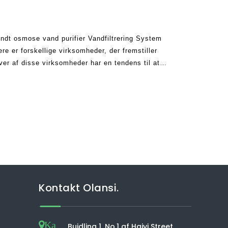
ndt osmose vand purifier Vandfiltrering System
e er forskellige virksomheder, der fremstiller
er af disse virksomheder har en tendens til at
i sine produkter. Det betyder, at mens nogle RO w
Kontakt Olansi.
Ka
Buidling 1, No.1 af Haiyi Street,