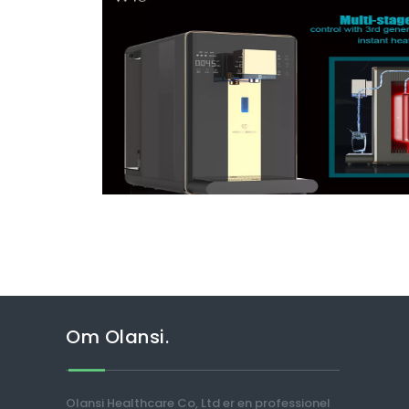
Om Olansi.
Olansi Healthcare Co, Ltd er en professionel