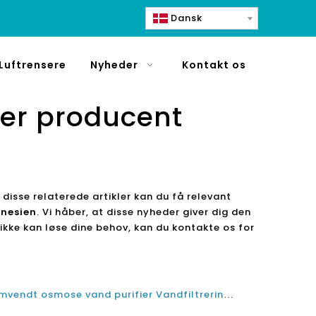
Dansk
Luftrensere
Nyheder
Kontakt os
er producent
disse relaterede artikler kan du få relevant
onesien
. Vi håber, at disse nyheder giver dig den
 ikke kan løse dine behov, kan du kontakte os for
Vælge en pålidelig Alkaline omvendt osmose vand purifier Vandfiltrering System Producent Leverandør Factory