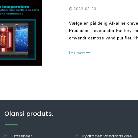
2022-03-23
Vælge en pålidelig Alkaline omve
Producent Leverandør FactoryTher
omvendt osmose vand purifier. Hv
integrere forskellige funktioner 
læs mere
Olansi produts.
Luftrenser
Hydrogen vandmaskine