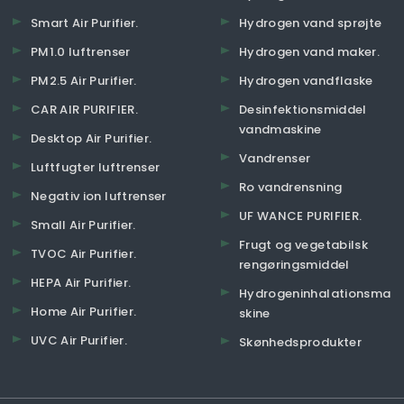
Smart Air Purifier.
Hydrogen vand sprøjte
PM1.0 luftrenser
Hydrogen vand maker.
PM2.5 Air Purifier.
Hydrogen vandflaske
CAR AIR PURIFIER.
Desinfektionsmiddel
vandmaskine
Desktop Air Purifier.
Vandrenser
Luftfugter luftrenser
Ro vandrensning
Negativ ion luftrenser
UF WANCE PURIFIER.
Small Air Purifier.
Frugt og vegetabilsk
TVOC Air Purifier.
rengøringsmiddel
HEPA Air Purifier.
Hydrogeninhalationsma
Home Air Purifier.
skine
UVC Air Purifier.
Skønhedsprodukter