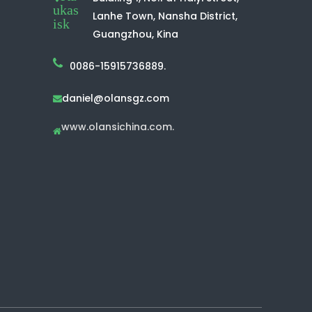
ukas
Lanhe Town, Nansha District,
isk
Guangzhou, Kina
0086-15915736889.
daniel@olansgz.com

www.olansichina.com.
