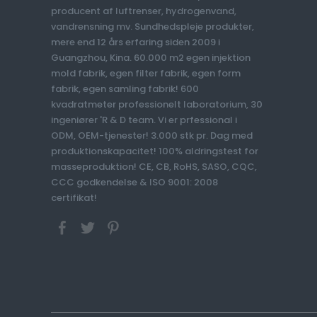
producent af luftrenser, hydrogenvand,
vandrensning mv. Sundhedspleje produkter,
mere end 12 års erfaring siden 2009 i
Guangzhou, Kina. 60.000 m2 egen injektion
mold fabrik, egen filter fabrik, egen form
fabrik, egen samling fabrik! 600
kvadratmeter professionelt laboratorium, 30
ingeniører 'R & D team. Vi er prfessional i
ODM, OEM-tjenester! 3.000 stk pr. Dag med
produktionskapacitet! 100% aldringstest for
masseproduktion! CE, CB, RoHS, SASO, CQC,
CCC godkendelse & ISO 9001: 2008
certifikat!