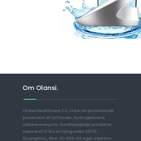
Om Olansi.
Olansi Healthcare Co, Ltd er en professionel
producent af luftrenser, hydrogenvand,
vandrensning mv. Sundhedspleje produkter,
mere end 12 års erfaring siden 2009 i
Guangzhou, Kina. 60.000 m2 egen injektion