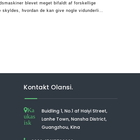
dsmaskiner blevet meget bifaldt af forskellige
e skyldes, hvordan de kan give nogle vidunderlige
d i systemerne.Disse kunne
Kontakt Olansi.
Ka
Buidling 1, No.1 af Haiyi Street,
ukas
Lanhe Town, Nansha District,
isk
Guangzhou, Kina