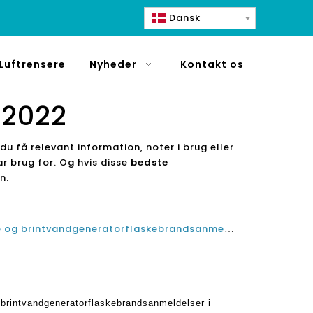
Dansk
Luftrensere
Nyheder
Kontakt os
 2022
du få relevant information, noter i brug eller
ar brug for. Og hvis disse
bedste
n.
Bedste topbrintvandsmaskine og brintvandgeneratorflaskebrandsanmeldelser i Japan i 2021 og 2022
brintvandgeneratorflaskebrandsanmeldelser i