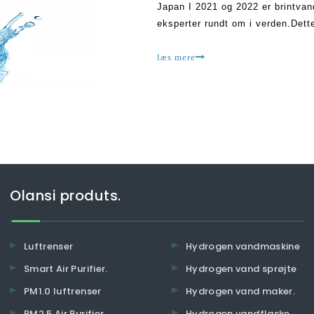
Japan I 2021 og 2022 er brintvan
eksperter rundt om i verden.Dett
fordele, når de først er taget in
læs mere
Olansi produts.
Luftrenser
Hydrogen vandmaskine
Smart Air Purifier.
Hydrogen vand sprøjte
PM1.0 luftrenser
Hydrogen vand maker.
PM2.5 Air Purifier.
Hydrogen vandflaske