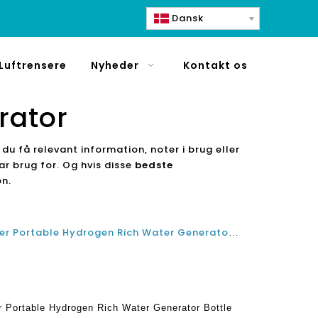
Dansk
Luftrensere
Nyheder
Kontakt os
rator
 du få relevant information, noter i brug eller
har brug for. Og hvis disse
bedste
on.
Har SPE PEM Technology Ionizer Portable Hydrogen Rich Water Generator Bottle nogen bivirkninger?
 Portable Hydrogen Rich Water Generator Bottle