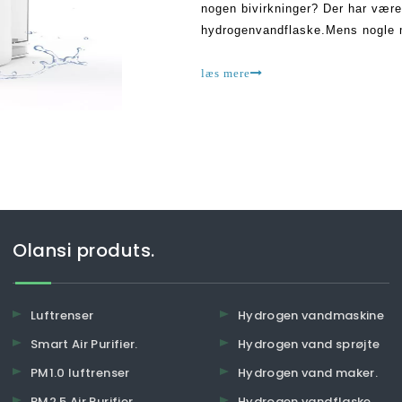
nogen bivirkninger? Der har vær
hydrogenvandflaske.Mens nogle 
at den er ret imponerende, er der
læs mere
Olansi produts.
Luftrenser
Hydrogen vandmaskine
Smart Air Purifier.
Hydrogen vand sprøjte
PM1.0 luftrenser
Hydrogen vand maker.
PM2.5 Air Purifier.
Hydrogen vandflaske