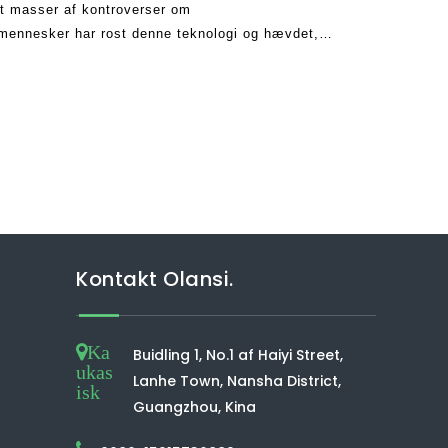
et masser af kontroverser om
mennesker har rost denne teknologi og hævdet,
 dem, der mener, at den er farlig og
Kontakt Olansi.
Ka
Buidling 1, No.1 af Haiyi Street,
ukas
Lanhe Town, Nansha District,
isk
Guangzhou, Kina