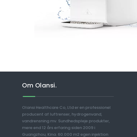
Om Olansi.
Olansi Healthcare Co, Ltd er en professionel
producent af luftrenser, hydrogenvand,
vandrensning mv. Sundhedspleje produkter,
mere end 12 års erfaring siden 2009 i
Guangzhou, Kina. 60.000 m2 egen injektion