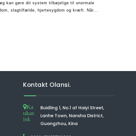
øg kan gøre dit system tilbøjelige til unormale
dom, slagtilfælde, hjertesygdom og kræft. Når
 fare. Selvom du
Kontakt Olansi.
Ka
Buidling 1, No.1 af Haiyi Street,
ukas
Lanhe Town, Nansha District,
isk
Guangzhou, Kina