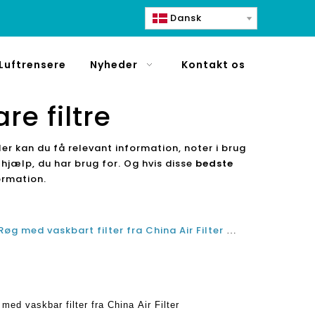
Dansk
Luftrensere
Nyheder
Kontakt os
e filtre
ler kan du få relevant information, noter i brug
n hjælp, du har brug for. Og hvis disse
bedste
ormation.
Bedste Air Purifier til Wildfire Røg med vaskbart filter fra China Air Filter Producent
 med vaskbar filter fra China Air Filter