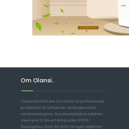
Om Olansi.
Olansi Healthcare Co, Ltd er en professionel
producent af luftrenser, hydrogenvand,
vandrensning mv. Sundhedspleje produkter,
mere end 12 års erfaring siden 2009 i
Guangzhou, Kina. 60.000 m2 egen injektion