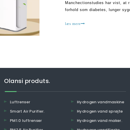
Manchectionstudies har vist, at r
forhold som diabetes, lunger syg
nogen af ​​disse sker, er dit liv i
læs mere
Olansi produts.
Luftrenser
Hydrogen vandmaskine
Smart Air Purifier.
Hydrogen vand sprøjte
PM1.0 luftrenser
Hydrogen vand maker.
PM2.5 Air Purifier.
Hydrogen vandflaske