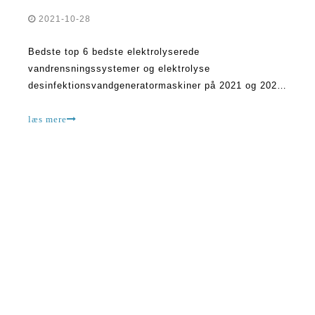
2021-10-28
Bedste top 6 bedste elektrolyserede
vandrensningssystemer og elektrolyse
desinfektionsvandgeneratormaskiner på 2021 og 2022
initialt, når Verdenssundhedsorganisationen først
annoncerede Coronavirus-pandemien, og folk blev
læs mere
bedt om at vaske deres hænder regelmæssigt med
sæbe og vand eller sanitizer, det