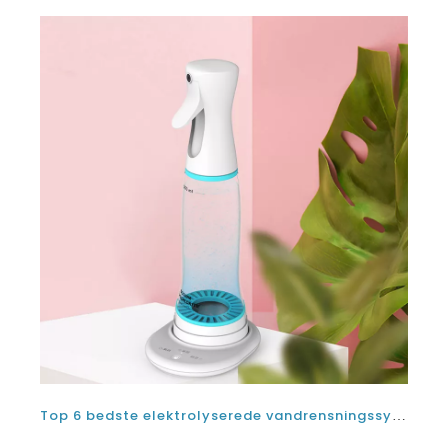
Top 6 bedste elektrolyserede vandrensningssystemer og elektrolyse desinfektionsvandgeneratormaskiner på 2021 og 2022