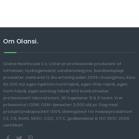
Om Olansi.
Olansi Healthcare Co, Ltd er en professionel producent af
luftrenser, hydrogenvand, vandrensning mv. Sundhedspleje
produkter, mere end 12 års erfaring siden 2009 i Guangzhou, Kina.
60.000 m2 egen injektion mold fabrik, egen filter fabrik, egen
form fabrik, egen samling fabrik! 600 kvadratmeter
professionelt laboratorium, 30 ingeniører 'R & D team. Vi er
prfessional i ODM, OEM-tjenester! 3.000 stk pr. Dag med
produktionskapacitet! 100% aldringstest for masseproduktion!
CE, CB, RoHS, SASO, CQC, CCC godkendelse & ISO 9001: 2008
certifikat!