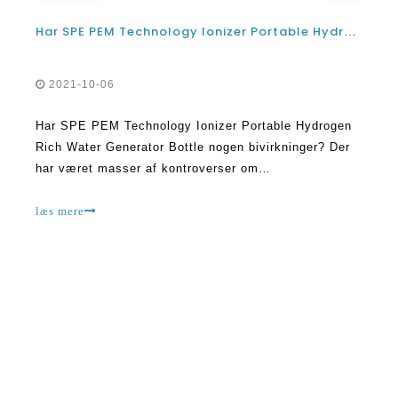
Har SPE PEM Technology Ionizer Portable Hydrogen Rich Water Generator Bottle nogen bivirkninger?
2021-10-06
Har SPE PEM Technology Ionizer Portable Hydrogen
Rich Water Generator Bottle nogen bivirkninger? Der
har været masser af kontroverser om
hydrogenvandflaske.Mens nogle mennesker har rost
denne teknologi og hævdet, at den er ret
læs mere
imponerende, er der dem, der mener, at den er farlig
og