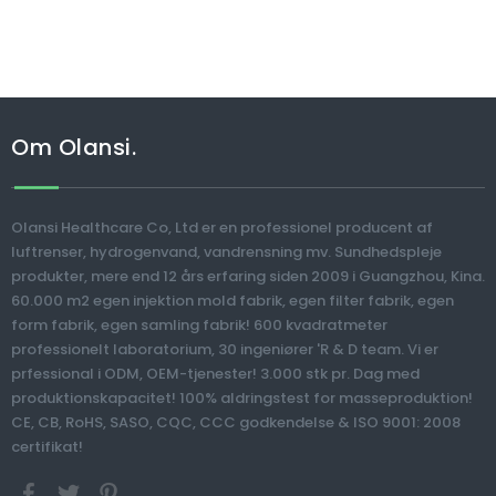
Om Olansi.
Olansi Healthcare Co, Ltd er en professionel producent af
luftrenser, hydrogenvand, vandrensning mv. Sundhedspleje
produkter, mere end 12 års erfaring siden 2009 i Guangzhou, Kina.
60.000 m2 egen injektion mold fabrik, egen filter fabrik, egen
form fabrik, egen samling fabrik! 600 kvadratmeter
professionelt laboratorium, 30 ingeniører 'R & D team. Vi er
prfessional i ODM, OEM-tjenester! 3.000 stk pr. Dag med
produktionskapacitet! 100% aldringstest for masseproduktion!
CE, CB, RoHS, SASO, CQC, CCC godkendelse & ISO 9001: 2008
certifikat!