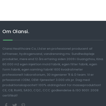
Om Olansi.
Olansi Healthcare Co, Ltd er en professionel producent af
luftrenser, hydrogenvand, vandrensning mv. Sundhedspleje
produkter, mere end 12 års erfaring siden 2009 i Guangzhou, Kina.
60.000 m2 egen injektion mold fabrik, egen filter fabrik, egen
form fabrik, egen samling fabrik! 600 kvadratmeter
professionelt laboratorium, 30 ingeniører 'R & D team. Vi er
prfessional i ODM, OEM-tjenester! 3.000 stk pr. Dag med
produktionskapacitet! 100% aldringstest for masseproduktion!
CE, CB, RoHS, SASO, CQC, CCC godkendelse & ISO 9001: 2008
certifikat!