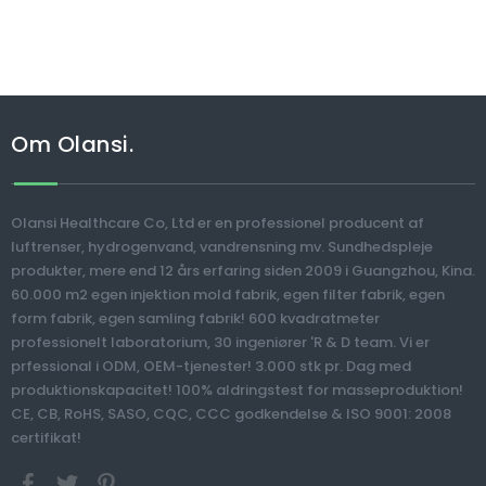
Om Olansi.
Olansi Healthcare Co, Ltd er en professionel producent af
luftrenser, hydrogenvand, vandrensning mv. Sundhedspleje
produkter, mere end 12 års erfaring siden 2009 i Guangzhou, Kina.
60.000 m2 egen injektion mold fabrik, egen filter fabrik, egen
form fabrik, egen samling fabrik! 600 kvadratmeter
professionelt laboratorium, 30 ingeniører 'R & D team. Vi er
prfessional i ODM, OEM-tjenester! 3.000 stk pr. Dag med
produktionskapacitet! 100% aldringstest for masseproduktion!
CE, CB, RoHS, SASO, CQC, CCC godkendelse & ISO 9001: 2008
certifikat!