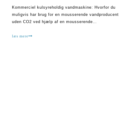
Kommerciel kulsyreholdig vandmaskine: Hvorfor du
muligvis har brug for en mousserende vandproducent
uden CO2 ved hjælp af en mousserende
vandproducent uden CO2 -tanke er en meget billig og
enkel måde at hjælpe dig med at fremstille dit
læs mere
boblevand. Hvorfor dette er en meget god måde at
gøre dit mousserende vand på, vil du ikke gå på
kompromis med LE