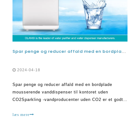
Spar penge og reducer affald med en bordplade mousserende vanddispenser til kontoret uden CO2
2024-04-18
Spar penge og reducer affald med en bordplade
mousserende vanddispenser til kontoret uden
CO2Sparkling -vandproducenter uden CO2 er et godt
alternativ til traditionelle mousserende
vandproducenter, der bruger CO2 -patroner. Disse
læs mere
maskiner giver dig mulighed for at lave dit eget
mousserende vand derhjemme uden behov F