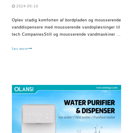
2024-05-10
Oplev stadig komforten af ​​bordpladen og mousserende
vanddispensere med mousserende vandopløsninger til
tech CompaniesStill og mousserende vandmaskiner er
superkøle og moderne. De giver dig frisk, koldt vand,
når du vil. De foretrækker den mest effektive metode
læs mere
til at forblive hydreret, fordi