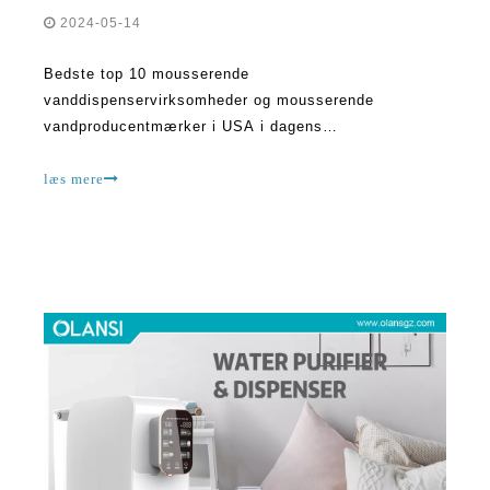
2024-05-14
Bedste top 10 mousserende
vanddispenservirksomheder og mousserende
vandproducentmærker i USA i dagens
sundhedsbevidste verden er efterspørgslen efter
mousserende vand steget, og med det er populariteten
læs mere
af ​​mousserende vanddispensere steget. Disse
avancerede gadgets leverer en problemfri metode