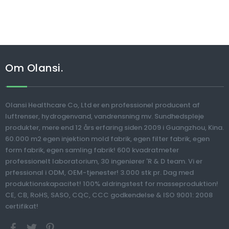
Om Olansi.
Olansi Healthcare Co, Ltd er en professionel producent af
luftrenser, hydrogenvand, vandrensning mv. Sundhedspleje
produkter, mere end 12 års erfaring siden 2009 i Guangzhou, Kina.
60.000 m2 egen injektion mold fabrik, egen filter fabrik, egen
form fabrik, egen samling fabrik! 600 kvadratmeter
professionelt laboratorium, 30 ingeniører 'R & D team. Vi er
prfessional i ODM, OEM-tjenester! 3.000 stk pr. Dag med
produktionskapacitet! 100% aldringstest for masseproduktion!
CE, CB, RoHS, SASO, CQC, CCC godkendelse & ISO 9001: 2008
certifikat!