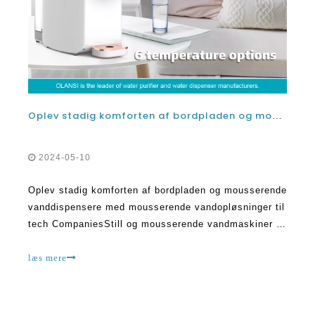
Oplev stadig komforten af ​​bordpladen og mousserende vanddispensere med mousserende vandløsninger til tech -virksomheder
2024-05-10
Oplev stadig komforten af ​​bordpladen og mousserende
vanddispensere med mousserende vandopløsninger til
tech CompaniesStill og mousserende vandmaskiner er
superkøle og moderne. De giver dig frisk, koldt vand,
når du vil. De foretrækker den mest effektive metode
læs mere
til at forblive hydreret, fordi