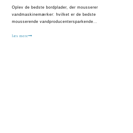
Oplev de bedste bordplader, der mousserer
vandmaskinemærker: hvilket er de bedste
mousserende vandproducentersparkende
vandfabrikanter bliver stadig mere populære, når folk
ser efter sundere alternativer til sodavand og andre
læs mere
sukkerholdige drikkevarer. Disse enheder giver dig
mulighed for at lave dit eget mousserende vand
derhjemme, wh