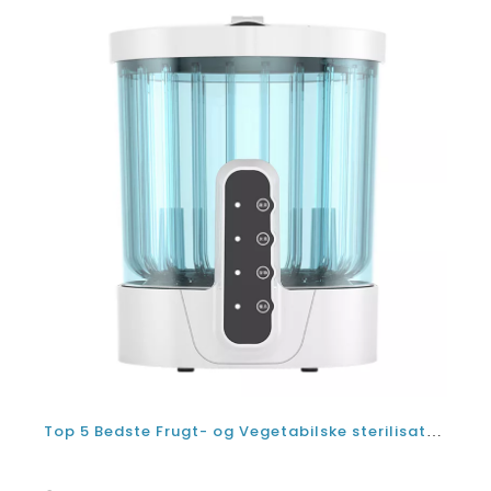
Top 5 Bedste Frugt- og Vegetabilske sterilisatorrenser Vaskemaskiner i Indien- Review og Buying Guide