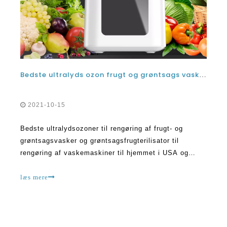
Bedste ultralyds ozon frugt og grøntsags vaskemaskine og vegetabilsk frugtsterilisator renere vaskemaskine til hjemmet i USA og Canada
2021-10-15
Bedste ultralydsozoner til rengøring af frugt- og
grøntsagsvasker og grøntsagsfrugterilisator til
rengøring af vaskemaskiner til hjemmet i USA og
Canada Der er ingen tvivl om, at frugt- og
grøntsagsrensere er udviklet og opfundet for at hjælpe
læs mere
mennesker med at leve sundt.I et land som USA har
mange pe