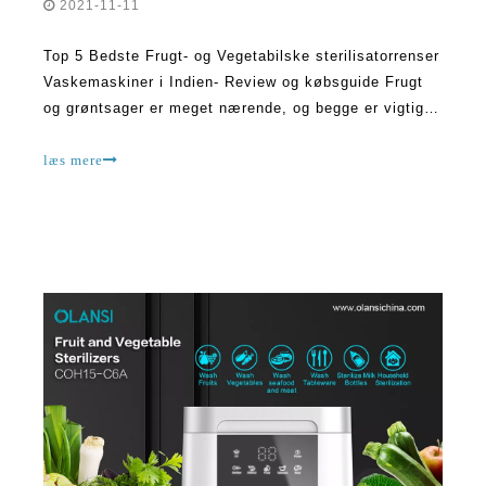
2021-11-11
Top 5 Bedste Frugt- og Vegetabilske sterilisatorrenser
Vaskemaskiner i Indien- Review og købsguide Frugt
og grøntsager er meget nærende, og begge er vigtige
fødevarevarer, der indeholder mineraler, vitaminer og
kostfibre, der er nødvendig for menneskelig velvære.
læs mere
De er letfordærvelige. Men