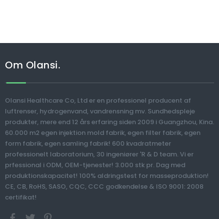
Om Olansi.
Olansi Healthcare Co, Ltd er en professionel producent af
luftrenser, hydrogenvand, vandrensning mv. Sundhedspleje
produkter, mere end 12 års erfaring siden 2009 i Guangzhou, Kina.
60.000 m2 egen injektion mold fabrik, egen filter fabrik, egen
form fabrik, egen samling fabrik! 600 kvadratmeter
professionelt laboratorium, 30 ingeniører 'R & D team. Vi er
prfessional i ODM, OEM-tjenester! 3.000 stk pr. Dag med
produktionskapacitet! 100% aldringstest for masseproduktion!
CE, CB, RoHS, SASO, CQC, CCC godkendelse & ISO 9001: 2008
certifikat!