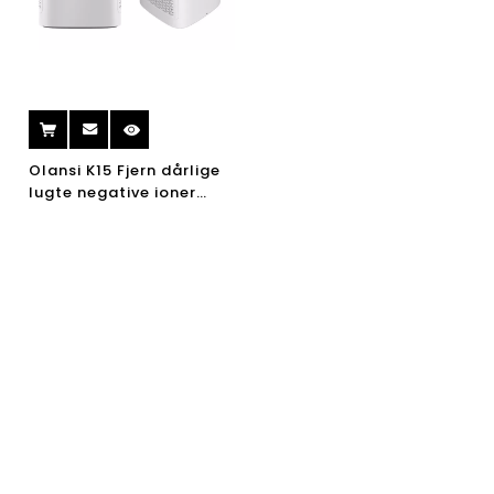
Olansi K15 Fjern dårlige
lugte negative ioner
Forfriskende luft ionizer
luftrensere Hjem
Luftrensere med CE Rohs
godkendelse