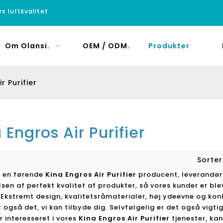
rs luftkvalitet
Om Olansi.
OEM / ODM.
Produkter
r Purifier
 Engros Air Purifier
Sorte
r en førende
Kina Engros Air Purifier
producent, leverandør 
lsen af ​​perfekt kvalitet af produkter, så vores kunder er 
. Ekstremt design, kvalitetsråmaterialer, høj ydeevne og kon
 også det, vi kan tilbyde dig. Selvfølgelig er det også vigtig
r interesseret i vores
Kina Engros Air Purifier
tjenester, kan 