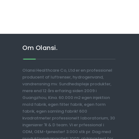
Om Olansi.
Olansi Healthcare Co, Ltd er en professionel
producent af luftrenser, hydrogenvand,
vandrensning mv. Sundhedspleje produkter,
mere end 12 års erfaring siden 2009 i
Guangzhou, Kina. 60.000 m2 egen injektion
mold fabrik, egen filter fabrik, egen form
fabrik, egen samling fabrik! 600
kvadratmeter professionelt laboratorium, 30
ingeniører 'R & D team. Vi er prfessional i
ODM, OEM-tjenester! 3.000 stk pr. Dag med
produktionskapacitet! 100% aldringstest for