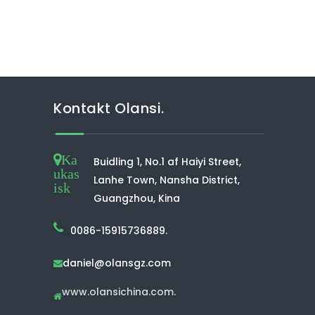
Kontakt Olansi.
Ka
Buidling 1, No.1 af Haiyi Street,
ukas
Lanhe Town, Nansha District,
isk
Guangzhou, Kina
0086-15915736889.
daniel@olansgz.com

www.olansichina.com.
