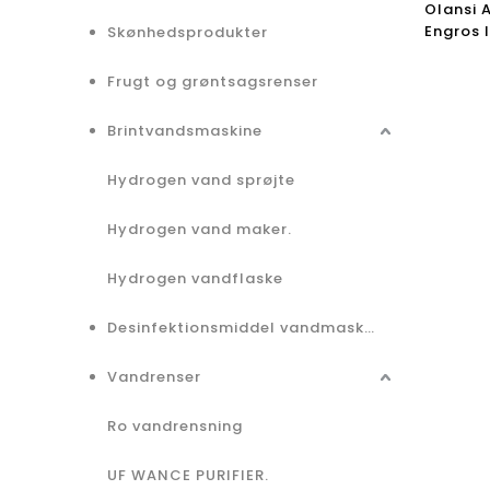
Olansi 
Engros 
Skønhedsprodukter
kontorl
H14 Hepa
Frugt og grøntsagsrenser
Brintvandsmaskine
Hydrogen vand sprøjte
Hydrogen vand maker.
Hydrogen vandflaske
Desinfektionsmiddel vandmaskine
Vandrenser
Ro vandrensning
UF WANCE PURIFIER.