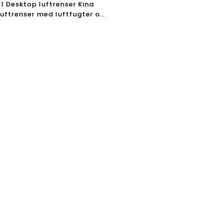
A1 Desktop luftrenser Kina
luftrenser med luftfugter og
uftrenser med højeffektivt
 -filter