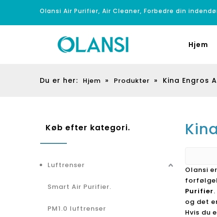
Olansi Air Purifier, Air Cleaner, Forbedre din indendø
Hjem
Du er her:
»
»
Kina Engros Ai
Hjem
Produkter
Kina
Køb efter kategori.
Luftrenser
Olansi e
forfølge
Smart Air Purifier.
Purifier
og det er
PM1.0 luftrenser
Hvis du e