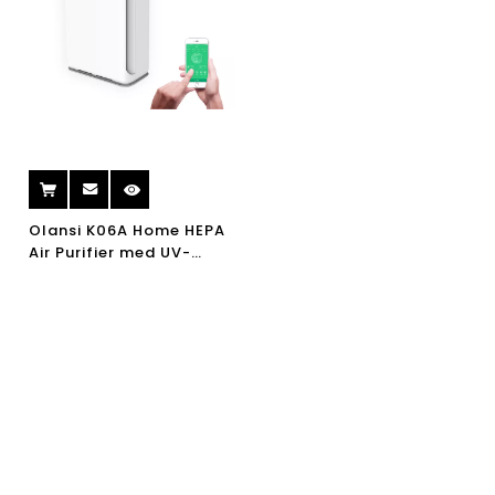
Olansi K06A Home HEPA
Air Purifier med UV-
lampe Portable Ionizer
Air Purifier WiFi