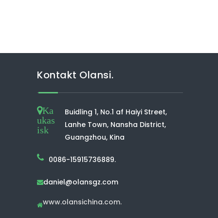
Kontakt Olansi.
Ka
Buidling 1, No.1 af Haiyi Street,
ukas
Lanhe Town, Nansha District,
isk
Guangzhou, Kina
0086-15915736889.
daniel@olansgz.com

www.olansichina.com.
