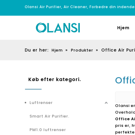
Olansi Air Purifier, Air Cleaner, Forbedre din indendø
Hjem
Du er her:
»
»
Office Air Pur
Hjem
Produkter
Offi
Køb efter kategori.
Luftrenser
Olansi e
Overhold
Smart Air Purifier.
Office A
pris er, 
PM1.0 luftrenser
perfekte 