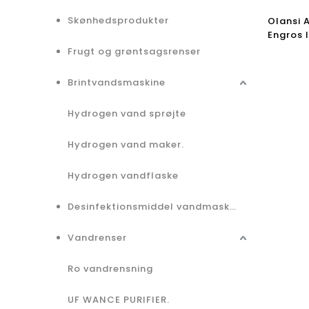
Skønhedsprodukter
Olansi 
Engros 
kontorl
Frugt og grøntsagsrenser
H14 Hepa
Brintvandsmaskine
Hydrogen vand sprøjte
Hydrogen vand maker.
Hydrogen vandflaske
Desinfektionsmiddel vandmaskine
Vandrenser
Ro vandrensning
UF WANCE PURIFIER.