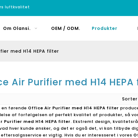
rs luftkvalitet
Om Olansi.
OEM / ODM.
Produkter
ifier med H14 HEPA filter
ce Air Purifier med H14 HEPA f
Sorte
r en førende
Office Air Purifier med H14 HEPA filter
produce
else af forfølgelsen af ​​perfekt kvalitet af produkter, så 
ir Purifier med H14 HEPA filter
. Ekstremt design, kvalitets
hvad hver kunde ønsker, og det er også det, vi kan tilbyde dig
eftersalgsservice er vigtig. Hvis du er interesseret i vores
O