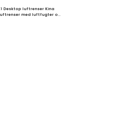
A1 Desktop luftrenser Kina
luftrenser med luftfugter og
uftrenser med højeffektivt
 -filter