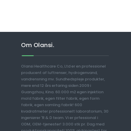
Om Olansi.
Olansi Healthcare Co, Ltd er en professionel
producent af luftrenser, hydrogenvand,
vandrensning mv. Sundhedspleje produkter,
mere end 12 års erfaring siden 2009 i
Guangzhou, Kina. 60.000 m2 egen injektion
mold fabrik, egen filter fabrik, egen form
fabrik, egen samling fabrik! 600
kvadratmeter professionelt laboratorium, 30
ingeniører 'R & D team. Vi er prfessional i
ODM, OEM-tjenester! 3.000 stk pr. Dag med
produktionskapacitet! 100% aldringstest for