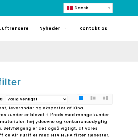
Dansk
Luftrensere
Nyheder
Kontakt os
ilter
re
nt, leverandør og eksportør af Kina.
vores kunder er blevet tilfreds med mange kunder
råmaterialer, høj ydeevne og konkurrencedygtig
. Selvfølgelig er det også vigtigt, at vores
ffice Air Purifier med H14 HEPA filter
tjenester,