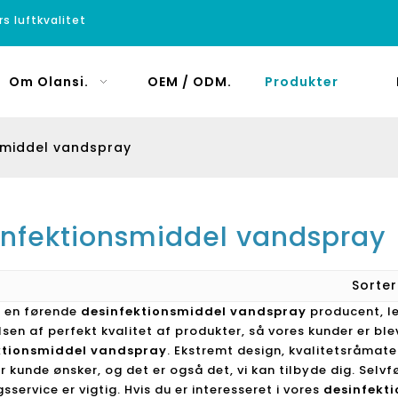
rs luftkvalitet
Om Olansi.
OEM / ODM.
Produkter
smiddel vandspray
infektionsmiddel vandspray
Sorte
r en førende
desinfektionsmiddel vandspray
producent, le
lsen af ​​perfekt kvalitet af produkter, så vores kunder er b
ktionsmiddel vandspray
. Ekstremt design, kvalitetsråmate
r kunde ønsker, og det er også det, vi kan tilbyde dig. Selvf
sservice er vigtig. Hvis du er interesseret i vores
desinfekt