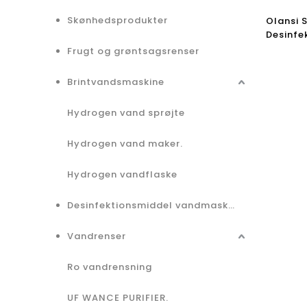
Skønhedsprodukter
Olansi S
Desinfe
Natrium
Frugt og grøntsagsrenser
Sanitiz
Brintvandsmaskine
Hydrogen vand sprøjte
Hydrogen vand maker.
Hydrogen vandflaske
Desinfektionsmiddel vandmaskine
Vandrenser
Ro vandrensning
UF WANCE PURIFIER.