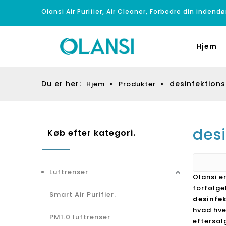
Olansi Air Purifier, Air Cleaner, Forbedre din indendø
Hjem
Du er her:
»
»
desinfektion
Hjem
Produkter
des
Køb efter kategori.
Luftrenser
Olansi e
forfølge
Smart Air Purifier.
desinfe
hvad hve
PM1.0 luftrenser
eftersalg