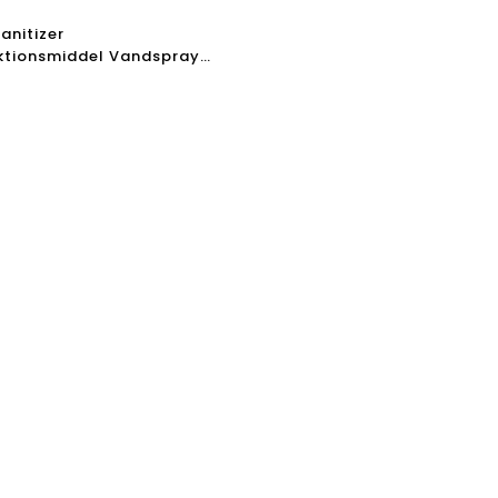
anitizer
ktionsmiddel Vandspray
 Hypochlorit Maker NaClO3
er Generator