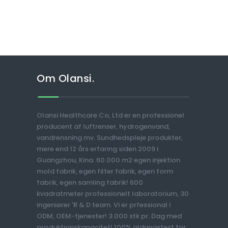
Om Olansi.
Olansi Healthcare Co, Ltd er en professionel
producent af luftrenser, hydrogenvand,
vandrensning mv. Sundhedspleje produkter,
mere end 12 års erfaring siden 2009 i
Guangzhou, Kina. 60.000 m2 egen injektion
mold fabrik, egen filter fabrik, egen form
fabrik, egen samling fabrik! 600
kvadratmeter professionelt laboratorium, 30
ingeniører 'R & D team. Vi er prfessional i
ODM, OEM-tjenester! 3.000 stk pr. Dag med
produktionskapacitet! 100% aldringstest for