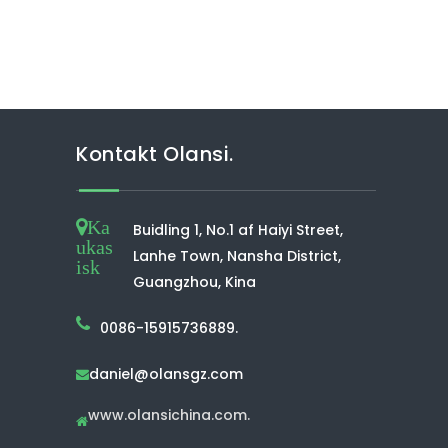
Kontakt Olansi.
Ka
Buidling 1, No.1 af Haiyi Street,
ukas
Lanhe Town, Nansha District,
isk
Guangzhou, Kina
0086-15915736889.
daniel@olansgz.com

www.olansichina.com.
