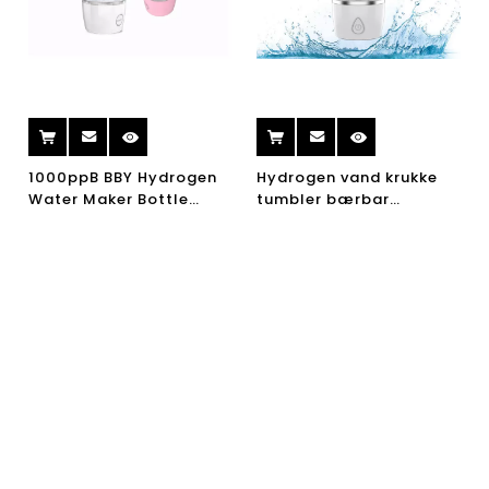
1000ppB BBY Hydrogen
Hydrogen vand krukke
Water Maker Bottle
tumbler bærbar
Portable Rich Hydrogen
elektrisk 360ml
Water
hydrogen rig vand
ionizer maker