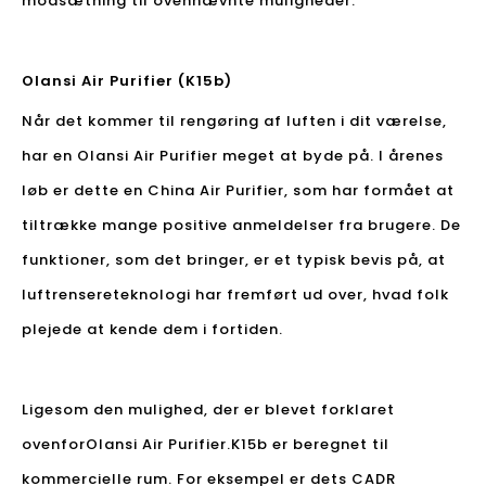
modsætning til ovennævnte muligheder.
Olansi Air Purifier (K15b)
Når det kommer til rengøring af luften i dit værelse,
har en Olansi Air Purifier meget at byde på. I årenes
løb er dette en China Air Purifier, som har formået at
tiltrække mange positive anmeldelser fra brugere. De
funktioner, som det bringer, er et typisk bevis på, at
luftrensereteknologi har fremført ud over, hvad folk
plejede at kende dem i fortiden.
Ligesom den mulighed, der er blevet forklaret
ovenfor
Olansi Air Purifier.
K15b er beregnet til
kommercielle rum. For eksempel er dets CADR