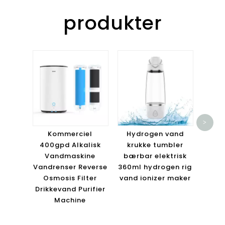
produkter
O
lu
>
inoiz
Kommerciel
Hydrogen vand
3 i 1,
400gpd Alkalisk
krukke tumbler
H
Vandmaskine
bærbar elektrisk
Vandrenser Reverse
360ml hydrogen rig
Osmosis Filter
vand ionizer maker
Drikkevand Purifier
Machine