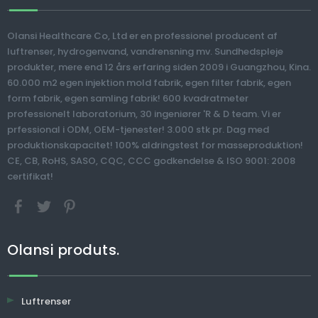
Po
Hyd
Olansi Healthcare Co, Ltd er en professionel producent af
luftrenser, hydrogenvand, vandrensning mv. Sundhedspleje
>
produkter, mere end 12 års erfaring siden 2009 i Guangzhou, Kina.
Kommerciel
Hydrogen vand
60.000 m2 egen injektion mold fabrik, egen filter fabrik, egen
400gpd Alkalisk
krukke tumbler
form fabrik, egen samling fabrik! 600 kvadratmeter
Vandmaskine
bærbar elektrisk
professionelt laboratorium, 30 ingeniører 'R & D team. Vi er
Vandrenser Reverse
360ml hydrogen rig
prfessional i ODM, OEM-tjenester! 3.000 stk pr. Dag med
Osmosis Filter
vand ionizer maker
produktionskapacitet! 100% aldringstest for masseproduktion!
Drikkevand Purifier
CE, CB, RoHS, SASO, CQC, CCC godkendelse & ISO 9001: 2008
Machine
certifikat!
Olansi produts.
Luftrenser