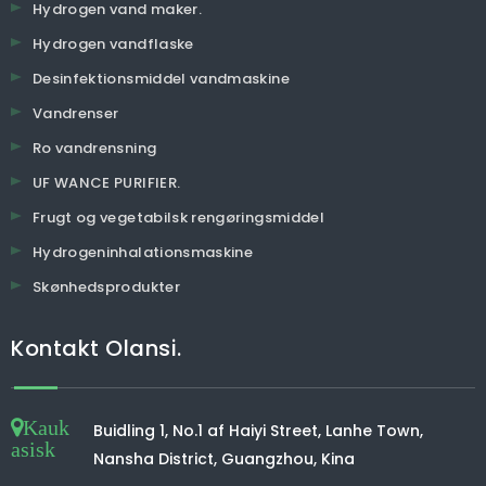
Hydrogen vand maker.
Hydrogen vandflaske
Desinfektionsmiddel vandmaskine
Vandrenser
Ro vandrensning
UF WANCE PURIFIER.
Frugt og vegetabilsk rengøringsmiddel
Hydrogeninhalationsmaskine
Skønhedsprodukter
Tidligere:
Kontakt Olansi.
Næste:
Home Natrium Hypochlorite Generator
Kauk
Buidling 1, No.1 af Haiyi Street, Lanhe Town,
asisk
Nansha District, Guangzhou, Kina
Natriumhypochloritgenerator.