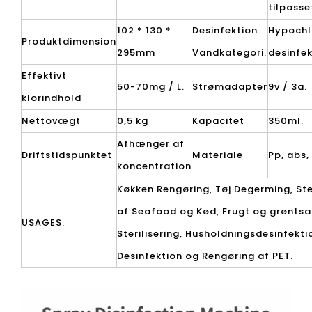
tilpasse
102 * 130 *
Desinfektion
Hypochl
Produktdimension
295mm
Vandkategori.
desinfe
Effektivt
50-70mg / L.
Strømadapter
9v / 3a.
klorindhold
Nettovægt
0,5 kg
Kapacitet
350ml.
Afhænger af
Driftstidspunktet
Materiale
Pp, abs,
koncentration
Køkken Rengøring, Tøj Degerming, Ster
af Seafood og Kød, Frugt og grøntsa
USAGES.
Sterilisering, Husholdningsdesinfekti
Desinfektion og Rengøring af PET.