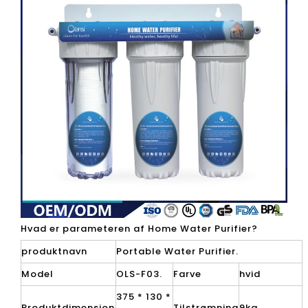
Hvad er parameteren af ​​Home Water Purifier?
produktnavn
Portable Water Purifier.
Model
OLS-F03.
Farve
hvid
375 * 130 *
Produktdimension
Tilstrømning
9kg.