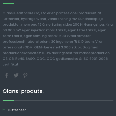
Po
Hyd
Olansi Healthcare Co, Ltd er en professionel producent af
luftrenser, hydrogenvand, vandrensning mv. Sundhedspleje
>
produkter, mere end 12 års erfaring siden 2009 i Guangzhou, Kina.
Kommerciel
Bærbar 800 ppb
60.000 m2 egen injektion mold fabrik, egen filter fabrik, egen
400gpd Alkalisk
anion Hydrogen
form fabrik, egen samling fabrik! 600 kvadratmeter
Vandmaskine
vandflaske med
professionelt laboratorium, 30 ingeniører 'R & D team. Vi er
Vandrenser Reverse
befugtningsfunktion
prfessional i ODM, OEM-tjenester! 3.000 stk pr. Dag med
Osmosis Filter
produktionskapacitet! 100% aldringstest for masseproduktion!
Drikkevand Purifier
CE, CB, RoHS, SASO, CQC, CCC godkendelse & ISO 9001: 2008
Machine
certifikat!
Olansi produts.
Luftrenser