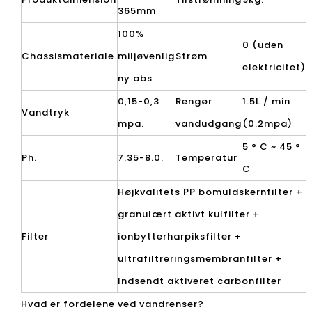
365mm
100%
0 (uden
Chassismateriale.
miljøvenlig
Strøm
elektricitet)
ny abs
0,15-0,3
Rengør
1.5L / min
Vandtryk
mpa.
vandudgang
(0.2mpa)
5 ° C ~ 45 °
Ph.
7.35-8.0.
Temperatur
C
Højkvalitets PP bomuldskernfilter +
granulært aktivt kulfilter +
Filter
ionbytterharpiksfilter +
ultrafiltreringsmembranfilter +
Indsendt aktiveret carbonfilter
Hvad er fordelene ved vandrenser?