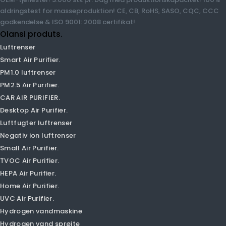
form fabrik, egen samling fabrik! 600 kvadratmeter
professionelt laboratorium, 30 ingeniører 'R & D team. Vi er
prfessional i ODM, OEM-tjenester! 3.000 stk pr. Dag med
produktionskapacitet! 100% aldringstest for masseproduktion!
CE, CB, RoHS, SASO, CQC, CCC godkendelse & ISO 9001: 2008
certifikat!
Olansi produts.
Luftrenser
Smart Air Purifier.
PM1.0 luftrenser
PM2.5 Air Purifier.
CAR AIR PURIFIER.