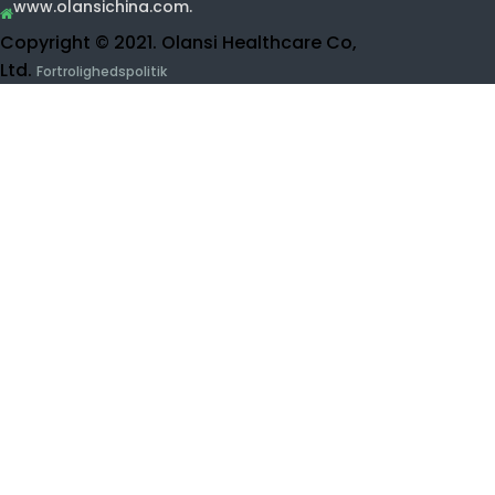
Ro vandrensning
UF WANCE PURIFIER.
Frugt og vegetabilsk rengøringsmiddel
Hydrogeninhalationsmaskine
Skønhedsprodukter
Kontakt Olansi.
Kauk
Buidling 1, No.1 af Haiyi Street, Lanhe Town,
asisk
Nansha District, Guangzhou, Kina
0086-15915736889.
daniel@olansgz.com

www.olansichina.com.
