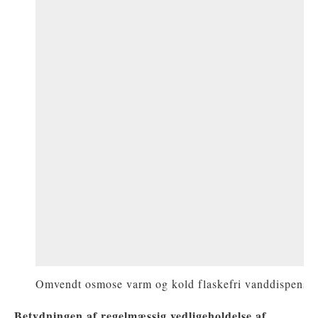
Omvendt osmose varm og kold flaskefri vanddispenser
Betydningen af ​​regelmæssig vedligeholdelse af