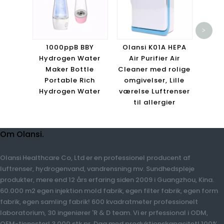
O
>
lu
inoiz
1000ppB BBY
Olansi K01A HEPA
3 i 1,
Hydrogen Water
Air Purifier Air
H
Maker Bottle
Cleaner med rolige
Portable Rich
omgivelser, Lille
Hydrogen Water
værelse Luftrenser
til allergier
Om Olansi.
Olansi Healthcare Co, Ltd er en professionel producent af
luftrenser, hydrogenvand, vandrensning mv. Sundhedspleje
produkter, mere end 12 års erfaring siden 2009 i Guangzhou, Kina.
60.000 m2 egen injektion mold fabrik, egen filter fabrik, egen