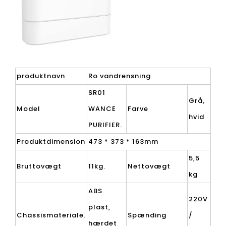
produktnavn
Ro vandrensning
SR01
Grå,
Model
WANCE
Farve
hvid
PURIFIER.
Produktdimension
473 * 373 * 163mm
5,5
Bruttovægt
11kg.
Nettovægt
kg
ABS
220V
plast,
Chassismateriale.
Spænding
/
hærdet