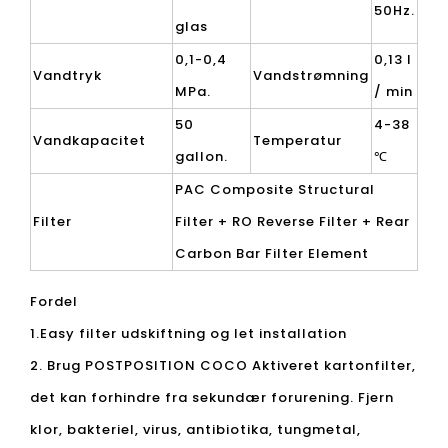
50Hz.
glas
0,1-0,4
0,13 l
Vandtryk
Vandstrømning
MPa.
/ min
50
4-38
Vandkapacitet
Temperatur
gallon.
℃
PAC Composite Structural
Filter
Filter + RO Reverse Filter + Rear
Carbon Bar Filter Element
Fordel
1.Easy filter udskiftning og let installation
2. Brug POSTPOSITION COCO Aktiveret kartonfilter,
det kan forhindre fra sekundær forurening. Fjern
klor, bakteriel, virus, antibiotika, tungmetal,