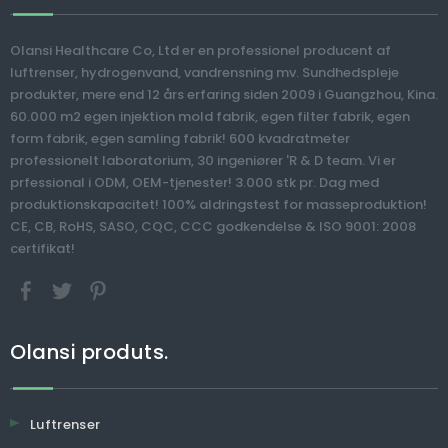
V
Van
Olansi Healthcare Co, Ltd er en professionel producent af
>
luftrenser, hydrogenvand, vandrensning mv. Sundhedspleje
G
produkter, mere end 12 års erfaring siden 2009 i Guangzhou, Kina.
Hydrogen vand
Anti-aging
60.000 m2 egen injektion mold fabrik, egen filter fabrik, egen
krukke tumbler
hydrogen rige
form fabrik, egen samling fabrik! 600 kvadratmeter
bærbar elektrisk
vandflaske
professionelt laboratorium, 30 ingeniører 'R & D team. Vi er
360ml hydrogen rig
bærbart aktivt
prfessional i ODM, OEM-tjenester! 3.000 stk pr. Dag med
vand ionizer maker
hydrogenvand
produktionskapacitet! 100% aldringstest for masseproduktion!
CE, CB, RoHS, SASO, CQC, CCC godkendelse & ISO 9001: 2008
certifikat!
Olansi produts.
Luftrenser