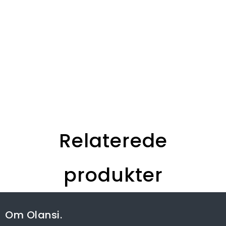
Relaterede
produkter
Po
I
Om Olansi.