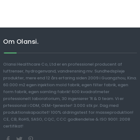
Om Olansi.
Olansi Healthcare Co, Ltd er en professionel producent af
luftrenser, hydrogenvand, vandrensning mv. Sundhedspleje
produkter, mere end 12 års erfaring siden 2009 i Guangzhou, Kina.
60.000 m2 egen injektion mold fabrik, egen filter fabrik, egen
form fabrik, egen samling fabrik! 600 kvadratmeter
professionelt laboratorium, 30 ingeniører 'R & D team. Vi er
prfessional i ODM, OEM-tjenester! 3.000 stk pr. Dag med
produktionskapacitet! 100% aldringstest for masseproduktion!
CE, CB, RoHS, SASO, CQC, CCC godkendelse & ISO 9001: 2008
certifikat!