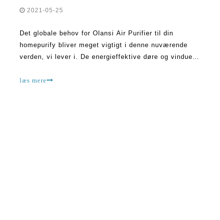
2021-05-25
Det globale behov for Olansi Air Purifier til din
homepurify bliver meget vigtigt i denne nuværende
verden, vi lever i. De energieffektive døre og vinduer
kan være med til at holde forurenende stoffer i bugt.
Men de fanger også i mange ting indeni. Det er blevet
læs mere
noteret, at forurenende stoffer