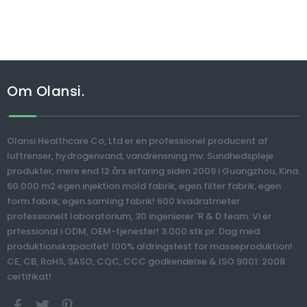
Om Olansi.
Olansi Healthcare Co, Ltd er en professionel producent af
luftrenser, hydrogenvand, vandrensning mv. Sundhedspleje
produkter, mere end 12 års erfaring siden 2009 i Guangzhou, Kina.
60.000 m2 egen injektion mold fabrik, egen filter fabrik, egen
form fabrik, egen samling fabrik! 600 kvadratmeter
professionelt laboratorium, 30 ingeniører 'R & D team. Vi er
prfessional i ODM, OEM-tjenester! 3.000 stk pr. Dag med
produktionskapacitet! 100% aldringstest for masseproduktion!
CE, CB, RoHS, SASO, CQC, CCC godkendelse & ISO 9001: 2008
certifikat!