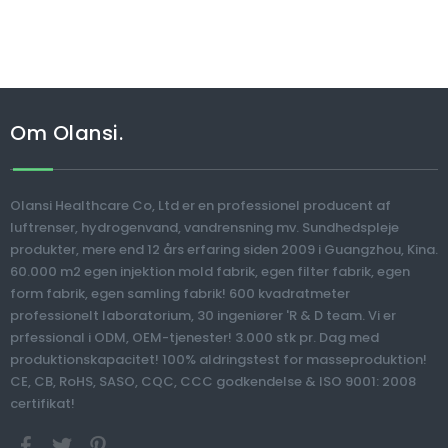
Om Olansi.
Olansi Healthcare Co, Ltd er en professionel producent af
luftrenser, hydrogenvand, vandrensning mv. Sundhedspleje
produkter, mere end 12 års erfaring siden 2009 i Guangzhou, Kina.
60.000 m2 egen injektion mold fabrik, egen filter fabrik, egen
form fabrik, egen samling fabrik! 600 kvadratmeter
professionelt laboratorium, 30 ingeniører 'R & D team. Vi er
prfessional i ODM, OEM-tjenester! 3.000 stk pr. Dag med
produktionskapacitet! 100% aldringstest for masseproduktion!
CE, CB, RoHS, SASO, CQC, CCC godkendelse & ISO 9001: 2008
certifikat!