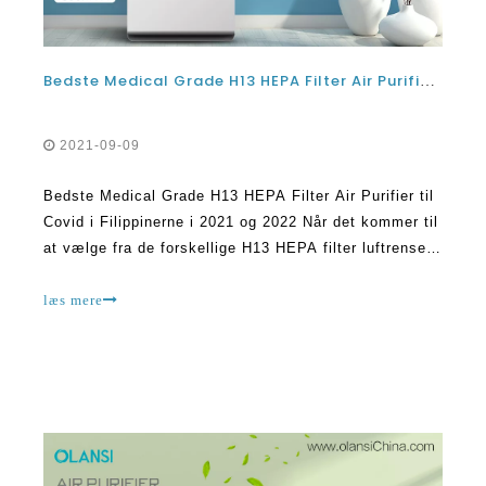
Bedste Medical Grade H13 HEPA Filter Air Purifier til Covid i Filippinerne i 2021 og 2022
2021-09-09
Bedste Medical Grade H13 HEPA Filter Air Purifier til
Covid i Filippinerne i 2021 og 2022 Når det kommer til
at vælge fra de forskellige H13 HEPA filter luftrensere
på markedet, er der altid en ting at notere. Dette er
det faktum, at du vil komme på tværs af forskellige
læs mere
muligheder. Selvfølgelig er nogle af t