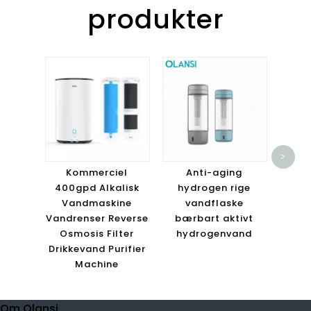
produkter
Bær
ani
>
van
Kommerciel
Anti-aging
befug
400gpd Alkalisk
hydrogen rige
Vandmaskine
vandflaske
Vandrenser Reverse
bærbart aktivt
Osmosis Filter
hydrogenvand
Drikkevand Purifier
Machine