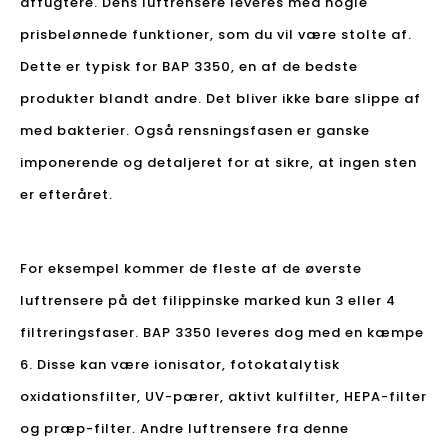
affugtere. Dens luftrensere leveres med nogle
prisbelønnede funktioner, som du vil være stolte af.
Dette er typisk for BAP 3350, en af ​​de bedste
produkter blandt andre. Det bliver ikke bare slippe af
med bakterier. Også rensningsfasen er ganske
imponerende og detaljeret for at sikre, at ingen sten
er efteråret.
For eksempel kommer de fleste af de øverste
luftrensere på det filippinske marked kun 3 eller 4
filtreringsfaser. BAP 3350 leveres dog med en kæmpe
6. Disse kan være ionisator, fotokatalytisk
oxidationsfilter, UV-pærer, aktivt kulfilter, HEPA-filter
og præp-filter. Andre luftrensere fra denne