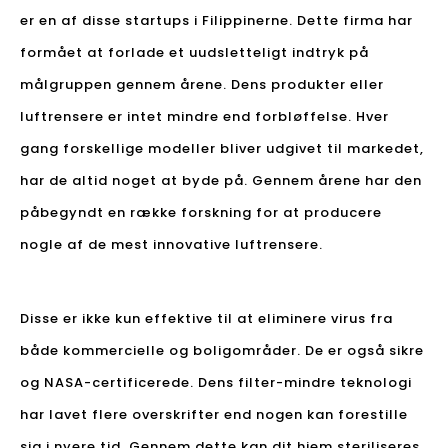
er en af ​​disse startups i Filippinerne. Dette firma har
formået at forlade et uudsletteligt indtryk på
målgruppen gennem årene. Dens produkter eller
luftrensere er intet mindre end forbløffelse. Hver
gang forskellige modeller bliver udgivet til markedet,
har de altid noget at byde på. Gennem årene har den
påbegyndt en række forskning for at producere
nogle af de mest innovative luftrensere.
Disse er ikke kun effektive til at eliminere virus fra
både kommercielle og boligområder. De er også sikre
og NASA-certificerede. Dens filter-mindre teknologi
har lavet flere overskrifter end nogen kan forestille
sig i nyere tid. Gennem dette kan dit hjem steriliseres,