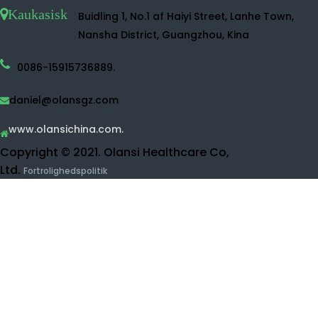
Hydrogen vand sprøjte
Hydrogen vand maker.
Hydrogen vandflaske
Desinfektionsmiddel vandmaskine
Vandrenser
Ro vandrensning
UF WANCE PURIFIER.
Frugt og vegetabilsk rengøringsmiddel
Hydrogeninhalationsmaskine
Skønhedsprodukter
Kontakt Olansi.
Kauk
Buidling 1, No.1 af Haiyi Street, Lanhe Town,