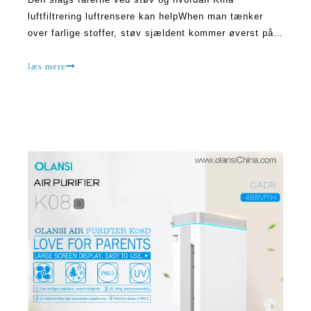
luftfiltrering luftrensere kan helpWhen man tænker
over farlige stoffer, støv sjældent kommer øverst på
listen. Manu mennesker antager, at de små
støvpartikler er ikke skadeligt. Men ifølge
læs mere
videnskaben, kan støv forårsage en masse skade.
Hvornår