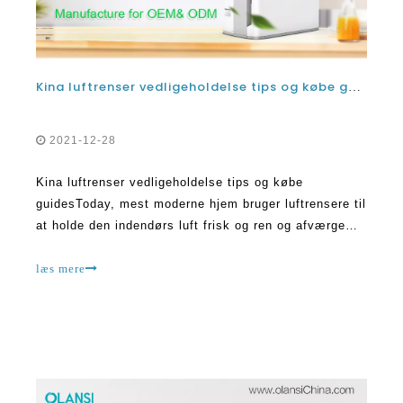
Kina luftrenser vedligeholdelse tips og købe guider
2021-12-28
Kina luftrenser vedligeholdelse tips og købe
guidesToday, mest moderne hjem bruger luftrensere til
at holde den indendørs luft frisk og ren og afværge
nogle alvorlige sundhedsmæssige forhold, der kommer
fra forurenet luft. Ikke alle hjem har en luftrenser
læs mere
installeret, men mange mennesker vælger at købe det
bedste porcelæn luft pur