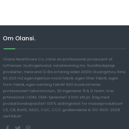
Om Olansi.
Olansi Healthcare Co, Ltd er en professionel producent af
luftrenser, hydrogenvand, vandrensning mv. Sundhedspleje
produkter, mere end 12 års erfaring siden 2009 i Guangzhou, Kina.
60.000 m2 egen injektion mold fabrik, egen filter fabrik, egen
form fabrik, egen samling fabrik! 600 kvadratmeter
professionelt laboratorium, 30 ingeniører 'R & D team. Vi er
prfessional i ODM, OEM-tjenester! 3.000 stk pr. Dag med
produktionskapacitet! 100% aldringstest for masseproduktion!
CE, CB, RoHS, SASO, CQC, CCC godkendelse & ISO 9001: 2008
certifikat!