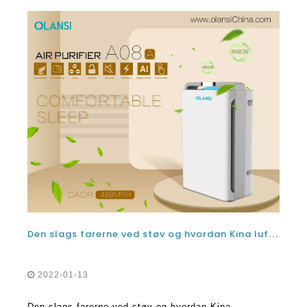
Den slags farerne ved støv og hvordan Kina luftfiltrering luftrensere kan hjælpe
2022-01-13
Den slags farerne ved støv og hvordan Kina