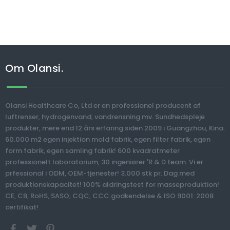
Om Olansi.
Olansi Healthcare Co, Ltd er en professionel producent af
luftrenser, hydrogenvand, vandrensning mv. Sundhedspleje
produkter, mere end 12 års erfaring siden 2009 i Guangzhou, Kina.
60.000 m2 egen injektion mold fabrik, egen filter fabrik, egen
form fabrik, egen samling fabrik! 600 kvadratmeter
professionelt laboratorium, 30 ingeniører 'R & D team. Vi er
prfessional i ODM, OEM-tjenester! 3.000 stk pr. Dag med
produktionskapacitet! 100% aldringstest for masseproduktion!
CE, CB, RoHS, SASO, CQC, CCC godkendelse & ISO 9001: 2008
certifikat!