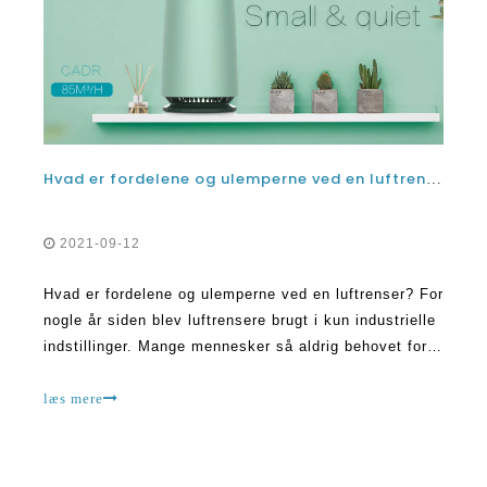
Hvad er fordelene og ulemperne ved en luftrenser?
2021-09-12
Hvad er fordelene og ulemperne ved en luftrenser? For
nogle år siden blev luftrensere brugt i kun industrielle
indstillinger. Mange mennesker så aldrig behovet for
at få dem til at bruge i deres respektive hjem. For
eksempel kan du finde en China Air Purifier på
læs mere
hospitaler, skoler eller en anden tjenestemand