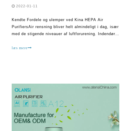
2022-01-11
Kendte Fordele og ulemper ved Kina HEPA Air
PurifiersAir rensning bliver helt almindeligt i dag, især
med de stigende niveauer af luftforurening. Indendørs
luftforurening er udbredt på alle områder, herunder
bebyggelser på landet. Forurening opstår fra
læs mere
forskellige kilder. Mens nogle områder og boliger kan
være mor